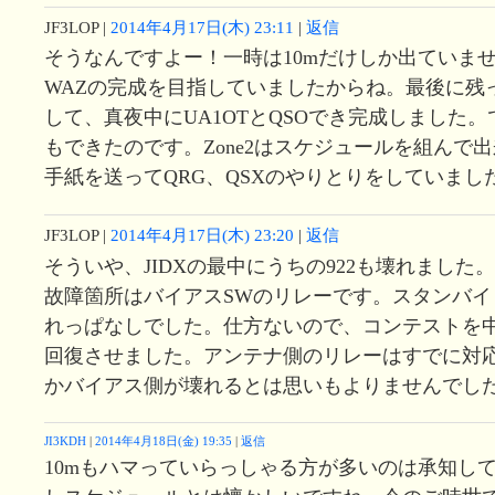
JF3LOP
|
2014年4月17日(木) 23:11
|
返信
そうなんですよー！一時は10mだけしか出ていませ
WAZの完成を目指していましたからね。最後に残った
して、真夜中にUA1OTとQSOでき完成しました。
もできたのです。Zone2はスケジュールを組んで
手紙を送ってQRG、QSXのやりとりをしていました
JF3LOP
|
2014年4月17日(木) 23:20
|
返信
そういや、JIDXの最中にうちの922も壊れました。
故障箇所はバイアスSWのリレーです。スタンバイ
れっぱなしでした。仕方ないので、コンテストを
回復させました。アンテナ側のリレーはすでに対
かバイアス側が壊れるとは思いもよりませんでし
JI3KDH
|
2014年4月18日(金) 19:35
|
返信
10mもハマっていらっしゃる方が多いのは承知して