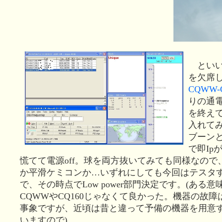
といいま
を欠席
CQWW-
りの通
を終え
入れて
ブーン
で即Ip
慌てて電源off。球を両方抜いてみても同様なので
か平滑ケミコンか…いずれにしても今回はテスタ
で、その時点でLow power部門決定です。(ある
CQWWやCQ160じゃなくて良かった。機器の故
事象ですが、近頃は昔と違って予備の機器を用意
いますので)