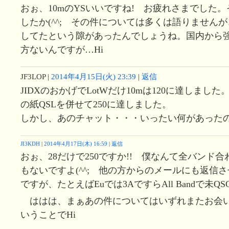
おぉ、10mのYSいいですね! お疲れさまでした
したか(^^; その件については多くは語りません
してたという隙があったんでしょうね。国内から
方ないんですが…Hi
JF3LOP
|
2014年4月15日(火) 23:39
|
返信
JIDXのおかげでLotWだけ10mは120に達しました。
の紙QSLを併せて250に達しました。
しかし、あのチャット・・・いったい何があった
JI3KDH
|
2014年4月17日(木) 16:59
|
返信
おぉ、28だけで250ですか!! 僕なんて全バンド
もないですよ(^^; 他の方からのメールにも返信
ですが、たとえばEuでは3AですらAll Bandで未Q
ははは、まぁあの件についてはいずれまたお会
いうことでHi