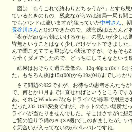
図は「もうこれで終わりとちゃうか?」とすら思
ているときのもの。残念ながらWは結局一局も聞
でも(バンドは違いますが)狙っていた
中村さん
、期
長谷川さん
とQSOできたので、残念感はほとんど
「夜がだめなら朝はいけるかも」の思いが少しは
皆無ということはなく少しだけゲットできました。
んで聞こえてても飛ばない状況ですが、そもそもZon
ら全くダメでしたので、どっちにしてもなという
結果はおそらく過去最低の、12q 48p x (6z + 6
た。もちろん夜は15z(00i)から19z(04i)までしっかり
さて問題の922ですが、お待ちの患者さんたちが
で、何とか11月までに直せればというところです
あ、それとWindows7ならドライバが標準で用意
だった232-USB変換ですが、ネットのない場所だ
ライバが当たりませんでした。そこはさすがに想
ご覧の通り予備のPC(XP機)でしのぎましたが。
く気合いが入ってないのがバレバレですね。