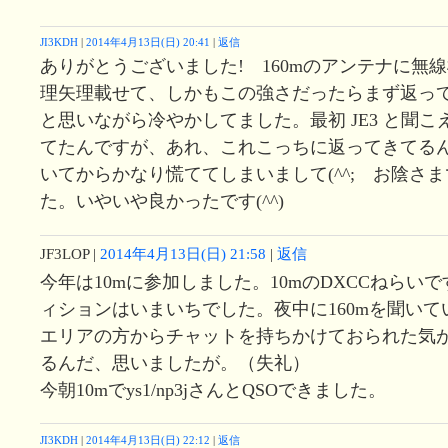
JI3KDH
|
2014年4月13日(日) 20:41
|
返信
ありがとうございました! 160mのアンテナに無
理矢理載せて、しかもこの強さだったらまず返っ
と思いながら冷やかしてました。最初 JE3 と聞
てたんですが、あれ、これこっちに返ってきてるん
いてからかなり慌ててしまいまして(^^; お陰さ
た。いやいや良かったです(^^)
JF3LOP
|
2014年4月13日(日) 21:58
|
返信
今年は10mに参加しました。10mのDXCCねらい
ィションはいまいちでした。夜中に160mを聞い
エリアの方からチャットを持ちかけておられた気
るんだ、思いましたが。（失礼）
今朝10mでys1/np3jさんとQSOできました。
JI3KDH
|
2014年4月13日(日) 22:12
|
返信