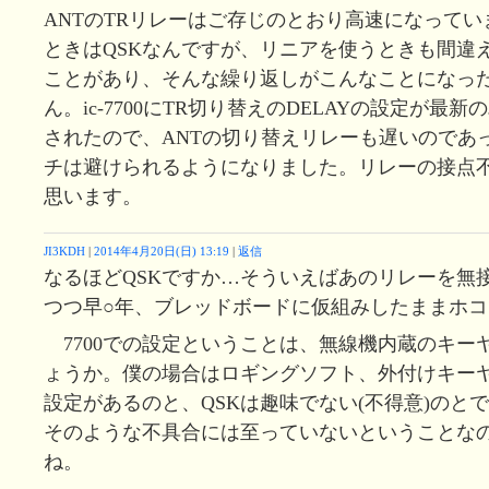
ANTのTRリレーはご存じのとおり高速になって
ときはQSKなんですが、リニアを使うときも間違
ことがあり、そんな繰り返しがこんなことになっ
ん。ic-7700にTR切り替えのDELAYの設定が最
されたので、ANTの切り替えリレーも遅いのであ
チは避けられるようになりました。リレーの接点
思います。
JI3KDH
|
2014年4月20日(日) 13:19
|
返信
なるほどQSKですか…そういえばあのリレーを無
つつ早○年、ブレッドボードに仮組みしたままホコリ被
7700での設定ということは、無線機内蔵のキー
ょうか。僕の場合はロギングソフト、外付けキー
設定があるのと、QSKは趣味でない(不得意)のと
そのような不具合には至っていないということな
ね。