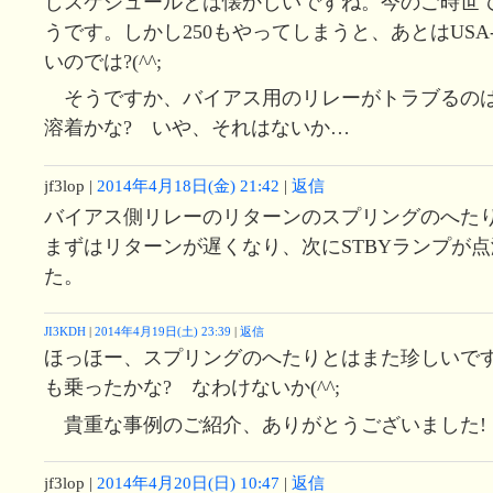
しスケジュールとは懐かしいですね。今のご時世
うです。しかし250もやってしまうと、あとはUSA
いのでは?(^^;
そうですか、バイアス用のリレーがトラブるの
溶着かな? いや、それはないか…
jf3lop
|
2014年4月18日(金) 21:42
|
返信
バイアス側リレーのリターンのスプリングのへた
まずはリターンが遅くなり、次にSTBYランプが
た。
JI3KDH
|
2014年4月19日(土) 23:39
|
返信
ほっほー、スプリングのへたりとはまた珍しいで
も乗ったかな? なわけないか(^^;
貴重な事例のご紹介、ありがとうございました!
jf3lop
|
2014年4月20日(日) 10:47
|
返信