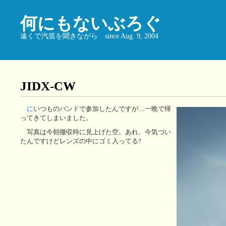
何にもないぶろぐ
遠くで汽笛を聞きながら since Aug. 9, 2004
JIDX-CW
に
いつものバンドで参加したんですが…一晩で帰
ってきてしまいました。
写真は今朝撤収時に見上げた空。あれ、今気づい
たんですけどレンズの中にゴミ入ってる?