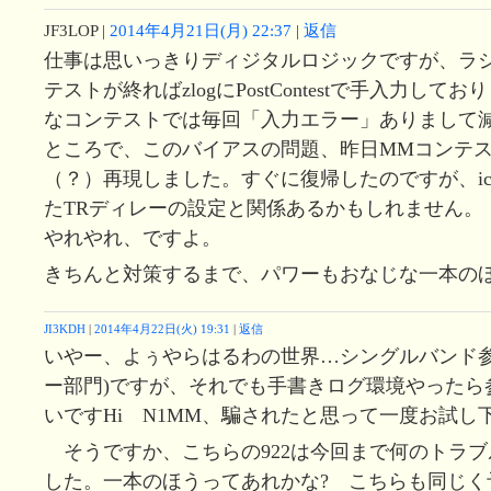
JF3LOP
|
2014年4月21日(月) 22:37
|
返信
仕事は思いっきりディジタルロジックですが、ラ
テストが終ればzlogにPostContestで手入力して
なコンテストでは毎回「入力エラー」ありまして
ところで、このバイアスの問題、昨日MMコンテ
（？）再現しました。すぐに復帰したのですが、ic7
たTRディレーの設定と関係あるかもしれません。
やれやれ、ですよ。
きちんと対策するまで、パワーもおなじな一本の
JI3KDH
|
2014年4月22日(火) 19:31
|
返信
いやー、よぅやらはるわの世界…シングルバンド参
ー部門)ですが、それでも手書きログ環境やったら
いですHi N1MM、騙されたと思って一度お試し
そうですか、こちらの922は今回まで何のトラブ
した。一本のほうってあれかな? こちらも同じく