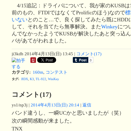
4/15追記：ドライバについて、我が家のKUSBは古い方
前のもの、FTDIではなくてProlificのほう)なので
標
いない
とのこと…で、良く探してみたら既にHDD
して、それを当てたら無事解決。また
Winkey
につ
んでなかったようでKUSBが解決したあと突っ込
バがあてがわれました。
ji3kdh
2014年4月13日(日) 13:45
|
コメント(17)
カテゴリ
:
160m
,
コンテスト
タグ
:
JIDX
,
K3
,
TL-922
,
WinKey
コメント(17)
ys1/np3j
|
2014年4月13日(日) 20:14
|
返信
バンド違うし、一瞬UCかと思いましたが（笑）
次の瞬間感動が来ました。
TNX