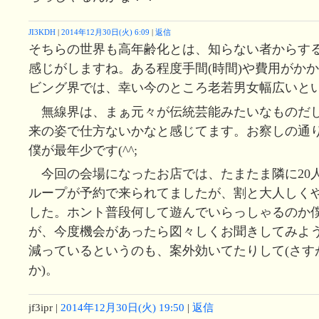
JI3KDH
|
2014年12月30日(火) 6:09
|
返信
そちらの世界も高年齢化とは、知らない者からす
感じがしますね。ある程度手間(時間)や費用がかか
ビング界では、幸い今のところ老若男女幅広いと
無線界は、まぁ元々が伝統芸能みたいなものだ
来の姿で仕方ないかなと感じてます。お察しの通
僕が最年少です(^^;
今回の会場になったお店では、たまたま隣に20
ループが予約で来られてましたが、割と大人しく
した。ホント普段何して遊んでいらっしゃるのか
が、今度機会があったら図々しくお聞きしてみよ
減っているというのも、案外効いてたりして(さす
か)。
jf3ipr
|
2014年12月30日(火) 19:50
|
返信