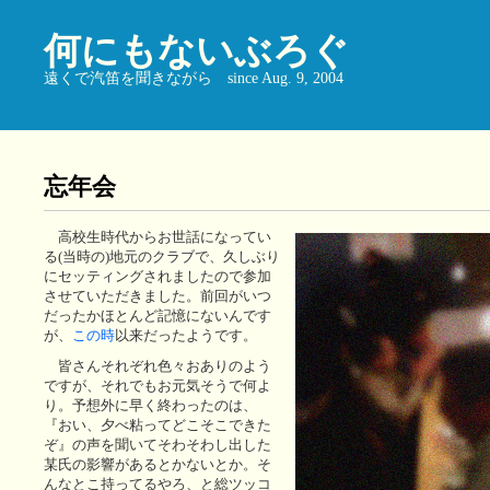
何にもないぶろぐ
遠くで汽笛を聞きながら since Aug. 9, 2004
忘年会
高校生時代からお世話になってい
る(当時の)地元のクラブで、久しぶり
にセッティングされましたので参加
させていただきました。前回がいつ
だったかほとんど記憶にないんです
が、
この時
以来だったようです。
皆さんそれぞれ色々おありのよう
ですが、それでもお元気そうで何よ
り。予想外に早く終わったのは、
『おい、夕べ粘ってどこそこできた
ぞ』の声を聞いてそわそわし出した
某氏の影響があるとかないとか。そ
んなとこ持ってるやろ、と総ツッコ