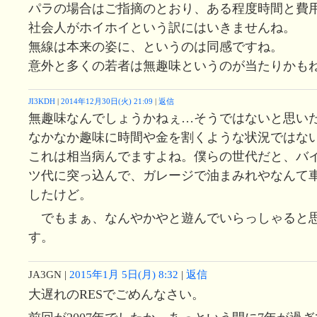
パラの場合はご指摘のとおり、ある程度時間と費
社会人がホイホイという訳にはいきませんね。
無線は本来の姿に、というのは同感ですね。
意外と多くの若者は無趣味というのが当たりかも
JI3KDH
|
2014年12月30日(火) 21:09
|
返信
無趣味なんでしょうかねぇ…そうではないと思い
なかなか趣味に時間や金を割くような状況ではな
これは相当病んでますよね。僕らの世代だと、バ
ツ代に突っ込んで、ガレージで油まみれやなんて
したけど。
でもまぁ、なんやかやと遊んでいらっしゃると
す。
JA3GN
|
2015年1月 5日(月) 8:32
|
返信
大遅れのRESでごめんなさい。