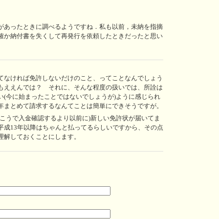
があったときに調べるようですね．私も以前，未納を指摘
確か納付書を失くして再発行を依頼したときだったと思い
てなければ免許しないだけのこと、ってことなんでしょう
もええんでは？ それに、そんな程度の扱いでは、所詮は
い(今に始まったことではないでしょうが)ように感じられ
年まとめて請求するなんてことは簡単にできそうですが。
こうで入金確認するより以前に)新しい免許状が届いてま
平成13年以降はちゃんと払ってるらしいですから、その点
理解しておくことにします。