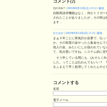
コメント(2)
JQ1UKK/7
|
2005年8月13日(土) 23:12
|
返信
自動再請求機能はなく，何かトリガー
されたことがありましたが，その時は
ます．
かたおか
|
2005年8月14日(日) 21:25
|
返信
まぁ５年ごとに再免許が必要で、払っ
か。その程度の金やったら集金せんで
他人の金、みたいにしか扱われていな
て、気分悪いですね。システム的に翌
そう申している間にも、(おそらく向
した。ってことは払わんでもいい？ 
をふまえて早く処理してくれたんやと
コメントする
名前
電子メール