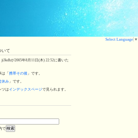
Select Language
▼
ついて
3kdhが2005年8月11日(木) 22:52に書いた
事は「
携帯その後
」です。
盆休み
」です。
ンツは
インデックスページ
で見られます。
内で