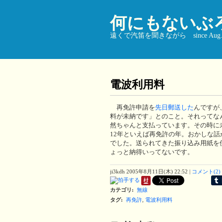
何にもないぶ
遠くで汽笛を聞きながら since Aug. 9
電波利用料
再免許申請を
先日郵送した
んですが
料が未納です」とのこと。それってな
然ちゃんと支払っています。その時に
12年といえば再免許の年。おかしな
でした。送られてきた振り込み用紙を
ょっと納得いってないです。
ji3kdh
2005年8月11日(木) 22:52
|
コメント(2)
カテゴリ
:
無線
タグ
:
再免許
,
電波利用料