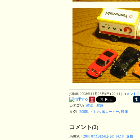
ji3kdh
2008年11月23日(日) 22:44
|
コメント(2
カテゴリ
:
雑談・雑感
タグ
:
BOSS
,
トミカ
,
缶コーヒー
,
腰痛
コメント(2)
JA8ISU
|
2008年11月24日(月) 14:18
|
返信