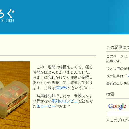
ろぐ
, 2004
この記事に
このページは、ji
記事です。
この一週間は結構忙しくて、寝る
ひとつ前の記
時間がほとんどありませんでした。
次の記事は「
おまけに忘れかけてた腰痛が金曜日
あたりから再発して、難儀しており
最近のコンテ
ます。月末は
CQWW
やというのに…
検索
写真は先月でしたか、普段あんま
り行かない
系列のコンビニ
で並んで
た
缶コーヒー
のおまけ。
をこのブログ