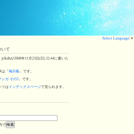
Select Language
▼
ついて
3kdhが2008年11月23日(日) 22:44に書いた
事は「
掲示板
」です。
マンガ その5
」です。
ンツは
インデックスページ
で見られます。
内で