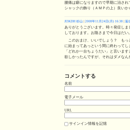
腰痛は癖になりますので早期に治され
シャックの飾り（ＡＭＰの上）良いか
JI3KDH 杉山
|
2008年11月24日(月) 16:38
|
返
ありがとうございます。時々発症しま
しております。お陰さまで今日はだい
このおまけ、いいでしょう？ もっ
に始まってあっという間に終わってし
「どれか一台ちょうだい」と言います
欲しかったんですが、それはダメなんだそ
コメントする
名前
電子メール
URL
サインイン情報を記憶