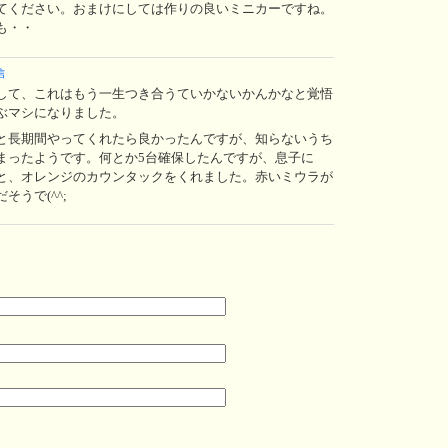
てください。おまけにしては作りの良いミニカーですね。
も・・
信
して、これはもう一生つき合うていかないかんかなと覚悟
ぶマシになりました。
と長期間やってくれたら良かったんですが、知らないうち
まったようです。何とか5台確保したんですが、息子に
と、オレンジのカウンタックをくれました。赤いミウラが
うで(^^;