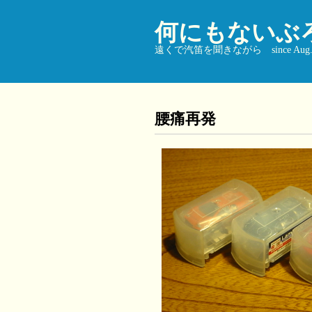
何にもないぶ
遠くで汽笛を聞きながら since Aug. 9
腰痛再発