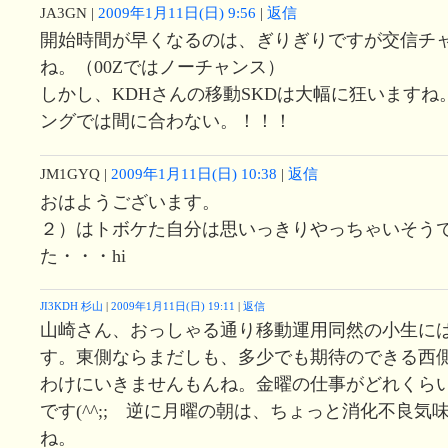
JA3GN
|
2009年1月11日(日) 9:56
|
返信
開始時間が早くなるのは、ぎりぎりですが交信チ
ね。（00Zではノーチャンス）
しかし、KDHさんの移動SKDは大幅に狂いますね
ングでは間に合わない。！！！
JM1GYQ
|
2009年1月11日(日) 10:38
|
返信
おはようございます。
２）はトボケた自分は思いっきりやっちゃいそう
た・・・hi
JI3KDH 杉山
|
2009年1月11日(日) 19:11
|
返信
山崎さん、おっしゃる通り移動運用同然の小生に
す。東側ならまだしも、多少でも期待のできる西
わけにいきませんもんね。金曜の仕事がどれくら
です(^^;; 逆に月曜の朝は、ちょっと消化不良気
ね。