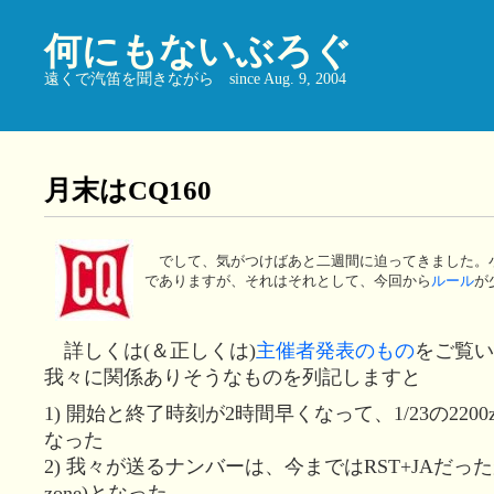
何にもないぶろぐ
遠くで汽笛を聞きながら since Aug. 9, 2004
月末はCQ160
でして、気がつけばあと二週間に迫ってきました。
でありますが、それはそれとして、今回から
ルール
が
詳しくは(＆正しくは)
主催者発表のもの
をご覧い
我々に関係ありそうなものを列記しますと
1) 開始と終了時刻が2時間早くなって、1/23の2200zか
なった
2) 我々が送るナンバーは、今まではRST+JAだったがR
zone)となった