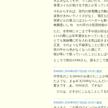
大丈夫なんですか、って訊いたら、1
発電コイルが焦げる寸前とか言ってい
それからすれば、現代の発電機は大幅
波形がきれいでノイズがなく、電圧も
実家ビルの屋上にはエレベーターも動くヤ
燃費悪いし Hi その手の小型高性能
ただ、非常時にそこまで手や頭が回る
3.11の際には非常通信をやっている
とても無線機に灯を入れる気は起きま
正直、そのような不確実なことに割く
世の中から色がなくなった感じで、
桜が咲いて散っていったことにもしば
ところで前出のOMさん、誰をどこで急
JI3KDH
|
2016年8月17日(水) 19:58
|
返信
中学生のころ300Wのを借りたことが
たような。まぁ4CX250Bならしんど
驚きです…あ、50W出力、ですね!!
3/11は、さすがにこんなことして
JI3KDH
|
2016年8月17日(水) 20:03
|
返信
そうそう、この手のはインバータ式な