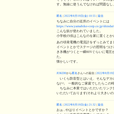
す。無線に使うんでなければ問題なし
匿名
|
2022年8月19日(金) 10:55
|
返信
ちなみに自分の近所のイベントには
https://www.yamabiko-corp.co.jp/shindai
こんな奴が使われていました。
小学校の頃はこんなのを家に置くとかい
あの頃発電機の電流計をずっとみてました
イベントとかでステージの照明をつけ
き氷機がつくと一瞬80Vぐらいに電圧
た。
懐かしいです。
JI3KDH
から
匿名
さんへの返信 |
2022年8月19日
いくら防音型とはいえ、そんなデカ
な(^^; 一般的なご家庭でしたらこの
ちなみに本業ではいただいたリンク
いただいております(それより大きい
匿名
|
2022年8月19日(金) 21:32
|
返信
おぉ...やはりイベントとかですか？