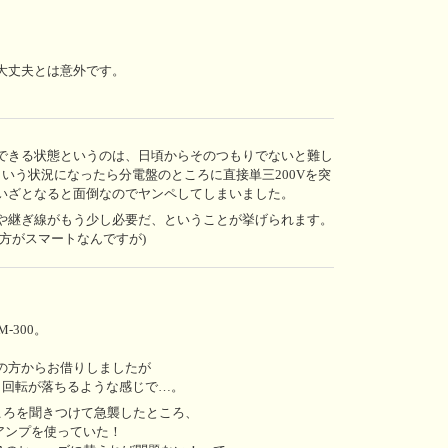
大丈夫とは意外です。
できる状態というのは、日頃からそのつもりでないと難し
ういう状況になったら分電盤のところに直接単三200Vを突
いざとなると面倒なのでヤンペしてしまいました。
や継ぎ線がもう少し必要だ、ということが挙げられます。
方がスマートなんですが)
-300。
の方からお借りしましたが
でも回転が落ちるような感じで…。
ころを聞きつけて急襲したところ、
Bのアンプを使っていた！