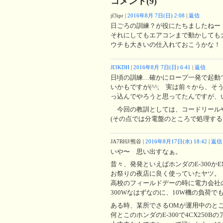
コメント(9)
jf3ipr
|
2016年8月 7日(日) 2:08
|
返信
日ごろの訓練？が役にたちましたねー
それにしてもエアコンまで動かしても
ウチも大きいの仕入れておこうかな！
JI3KDH
|
2016年8月 7日(日) 6:41
|
返信
日頃の訓練…確かにロープ一発で起動
いかもですが(^^; 実は前々から、そ
っ込んでやろうと思ってたんですが、
今回の教訓としては、コードリール
(その点では分電盤のところで処理する
JA7RHJ/熊谷
|
2016年8月17日(水) 18:42
|
返信
いや〜 思い出すなぁ。
昔々、発発といえばホンダのE-300かEM
お祭りの夜店に良く使っていたヤツ。
高校のフィールドデーの時に電力会社
300Wなはずなのに、10W機の負荷
ある時、某所でさるOMが運用中のと
何とこのホンダのE-300で4CX250