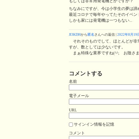
もしくは非常用発電機とかですか？
ちなみにですが、今は小学生の夢は諦め
最近コロナで毎年やってたそのイベント
しかも家には発電機は一つもない...
JI3KDH
から
匿名
さんへの返信 |
2022年8月19日
それそのものでして、ほとんどが非
すが、数としては少ないです。
まぁ特殊な業界ですね(^^; お陰さま
コメントする
名前
電子メール
URL
サインイン情報を記憶
コメント