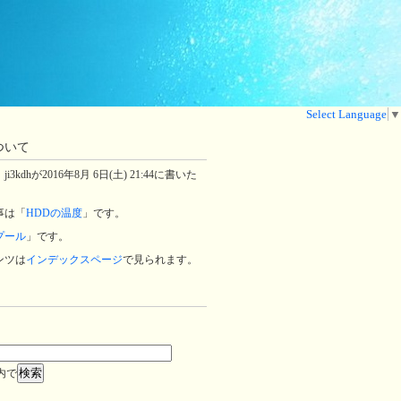
Select Language
▼
ついて
3kdhが2016年8月 6日(土) 21:44に書いた
事は「
HDDの温度
」です。
プール
」です。
ンツは
インデックスページ
で見られます。
内で