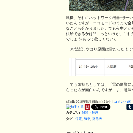
風機、それにネットワーク機器+サーバ
いだんですが、エコモードのままで全
なことも分かりました。でも夜中とか
供給できるかは?? っというか、こ
でしょう(あって欲しくない)。
8/7追記 : やはり原因は雷だったよ
でも気持ちとしては、『雷の影響によ
らった方が面白いんですが…ま、意味ない
ji3kdh
2016年8月 6日(土) 21:44
|
コメント(9)
カテゴリ
:
雑談・雑感
タグ
:
停電
,
和泉
,
発電機