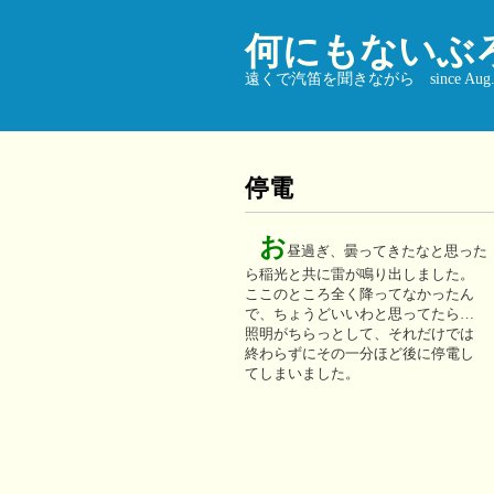
何にもないぶ
遠くで汽笛を聞きながら since Aug. 9
停電
お
昼過ぎ、曇ってきたなと思った
ら稲光と共に雷が鳴り出しました。
ここのところ全く降ってなかったん
で、ちょうどいいわと思ってたら…
照明がちらっとして、それだけでは
終わらずにその一分ほど後に停電し
てしまいました。