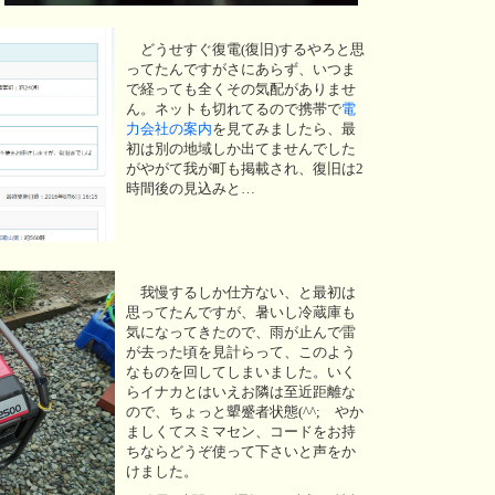
どうせすぐ復電(復旧)するやろと思
ってたんですがさにあらず、いつま
で経っても全くその気配がありませ
ん。ネットも切れてるので携帯で
電
力会社の案内
を見てみましたら、最
初は別の地域しか出てませんでした
がやがて我が町も掲載され、復旧は2
時間後の見込みと…
我慢するしか仕方ない、と最初は
思ってたんですが、暑いし冷蔵庫も
気になってきたので、雨が止んで雷
が去った頃を見計らって、このよう
なものを回してしまいました。いく
らイナカとはいえお隣は至近距離な
ので、ちょっと顰蹙者状態(^^; やか
ましくてスミマセン、コードをお持
ちならどうぞ使って下さいと声をか
けました。