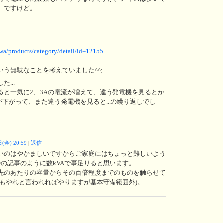
、ですけど。
wa/products/category/detail/id=12155
う無駄なことを考えていました^^;
...
ると一気に2、3Aの電流が増えて、違う発電機を見るとか
が下がって、また違う発電機を見ると...の繰り返しでし
(金) 20:59
|
返信
いのはやかましいですからご家庭にはちょっと難しいよう
時の記事のように数kVAで事足りると思います。
先のあたりの容量からその百倍程度までのものを触らせて
のもやれと言われればやりますが基本守備範囲外)。