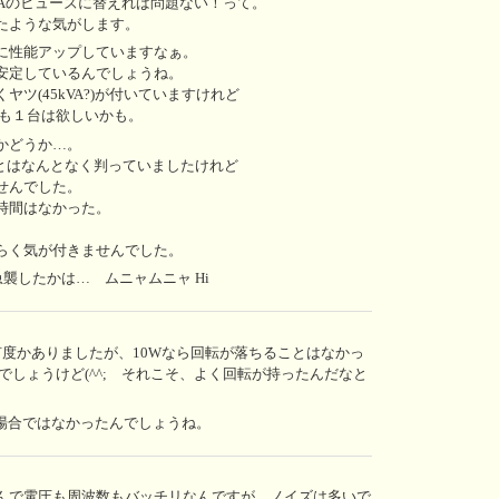
0Aのヒューズに替えれば問題ない！って。
たような気がします。
に性能アップしていますなぁ。
安定しているんでしょうね。
ツ(45kVA?)が付いていますけれど
のも１台は欲しいかも。
かどうか…。
ことはなんとなく判っていましたけれど
せんでした。
時間はなかった。
らく気が付きませんでした。
襲したかは… ムニャムニャ Hi
何度かありましたが、10Wなら回転が落ちることはなかっ
いでしょうけど(^^; それこそ、よく回転が持ったんだなと
る場合ではなかったんでしょうね。
んで電圧も周波数もバッチリなんですが、ノイズは多いで