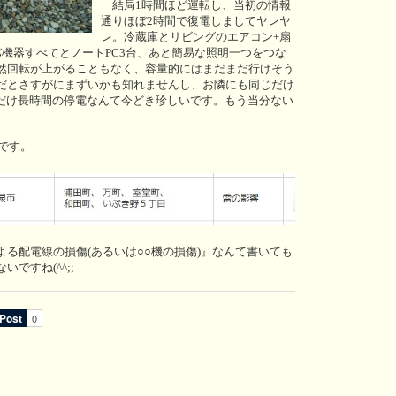
結局1時間ほど運転し、当初の情報
通りほぼ2時間で復電しましてヤレヤ
レ。冷蔵庫とリビングのエアコン+扇
機器すべてとノートPC3台、あと簡易な照明一つをつな
然回転が上がることもなく、容量的にはまだまだ行けそう
だとさすがにまずいかも知れませんし、お隣にも同じだけ
れだけ長時間の停電なんて今どき珍しいです。もう当分ない
うです。
る配電線の損傷(あるいは○○機の損傷)』なんて書いても
ですね(^^;;