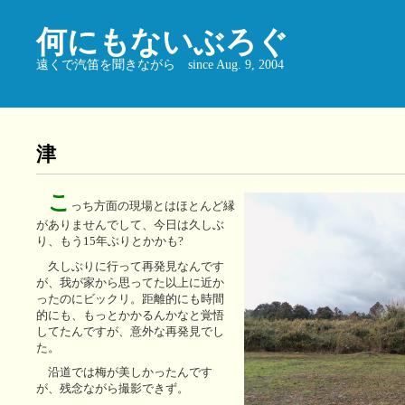
何にもないぶろぐ
遠くで汽笛を聞きながら since Aug. 9, 2004
津
こ
っち方面の現場とはほとんど縁
がありませんでして、今日は久しぶ
り、もう15年ぶりとかかも?
久しぶりに行って再発見なんです
が、我が家から思ってた以上に近か
ったのにビックリ。距離的にも時間
的にも、もっとかかるんかなと覚悟
してたんですが、意外な再発見でし
た。
沿道では梅が美しかったんです
が、残念ながら撮影できず。