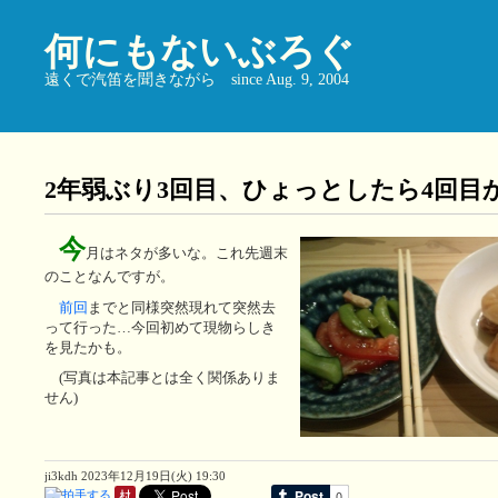
何にもないぶろぐ
遠くで汽笛を聞きながら since Aug. 9, 2004
2年弱ぶり3回目、ひょっとしたら4回目
今
月はネタが多いな。これ先週末
のことなんですが。
前回
までと同様突然現れて突然去
って行った…今回初めて現物らしき
を見たかも。
(写真は本記事とは全く関係ありま
せん)
ji3kdh
2023年12月19日(火) 19:30