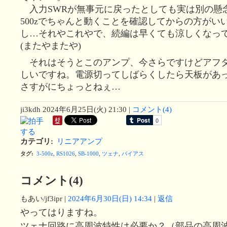
入力SWRが無事元に戻ったとしても実は別の懸念
500zでちゃんと動くことを確認してからの方がい
し…それやこれやで、続編は早くても涼しくなって
(またやまたや)
それはそうとこのアンプ、今さらですけどアフ
しいですね。電源切ってしばらくしたら天板があ
さすがにちょっとねぇ…
ji3kdh
2024年6月25日(火) 21:30
|
コメント(4)
カテゴリ
:
リニアアンプ
タグ
:
3-500z
,
RS1026
,
SB-1000
,
ツェナ
,
バイアス
コメント(4)
もあい/jf3ipr
|
2024年6月30日(日) 14:34
|
返信
やってはりますね。
ツェナ回路に高周波特性は必要か？（部品の高周