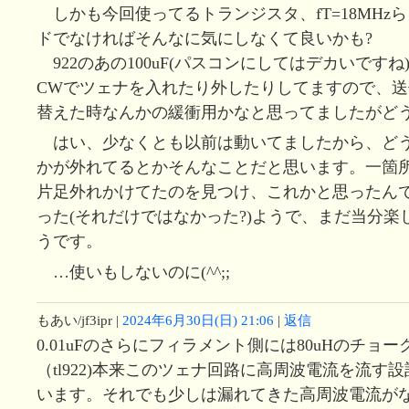
しかも今回使ってるトランジスタ、fT=18MHz
ドでなければそんなに気にしなくて良いかも?
922のあの100uF(パスコンにしてはデカいですね)
CWでツェナを入れたり外したりしてますので、
替えた時なんかの緩衝用かなと思ってましたがど
はい、少なくとも以前は動いてましたから、ど
かが外れてるとかそんなことだと思います。一箇
片足外れかけてたのを見つけ、これかと思ったん
った(それだけではなかった?)ようで、まだ当分楽
うです。
…使いもしないのに(^^;;
もあい/jf3ipr
|
2024年6月30日(日) 21:06
|
返信
0.01uFのさらにフィラメント側には80uHのチョ
（tl922)本来このツェナ回路に高周波電流を流す
います。それでも少しは漏れてきた高周波電流が