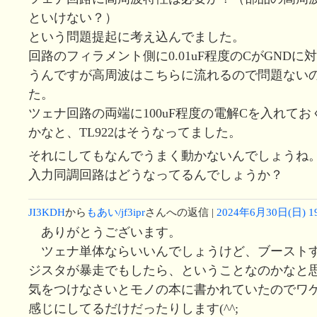
といけない？）
という問題提起に考え込んでました。
回路のフィラメント側に0.01uF程度のCがGND
うんですが高周波はこちらに流れるので問題ない
た。
ツェナ回路の両端に100uF程度の電解Cを入れて
かなと、TL922はそうなってました。
それにしてもなんでうまく動かないんでしょうね
入力同調回路はどうなってるんでしょうか？
JI3KDH
から
もあい/jf3ipr
さんへの返信 |
2024年6月30日(日) 19
ありがとうございます。
ツェナ単体ならいいんでしょうけど、ブースト
ジスタが暴走でもしたら、ということなのかなと
気をつけなさいとモノの本に書かれていたのでワ
感じにしてるだけだったりします(^^;