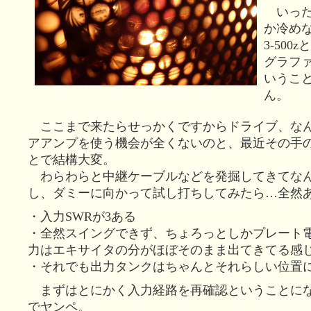
いった
か冷めな
3-50
グラフ
いうこ
ん。
ここまで来たらせっかくですからドライブ、な
アアンプを使う機会が全くないのと、最近その手
とで結構大変。
わらわらと中継ケーブルなどを発掘してきてな
し、ダミーに向かって試し打ちしてみたら…全然
・入力SWRが3ある
・全然スイングできず、ちょろっとしかプレート
力はエキサイタの分がほぼそのまま出てきてる感
・それでも出力タンクはちゃんとそれらしい位置
まずはとにかく入力経路を再確認ということに
でヤンペ。