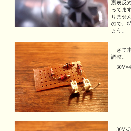
裏表反
ってま
りませ
ので、
ょう。
さて本
調整。
30V×
30Vx3