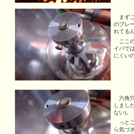
まずこ
のプレ
れてる
ここの
イバで
にくい
六角穴
しました
ない)。
っとこ
ら気づ