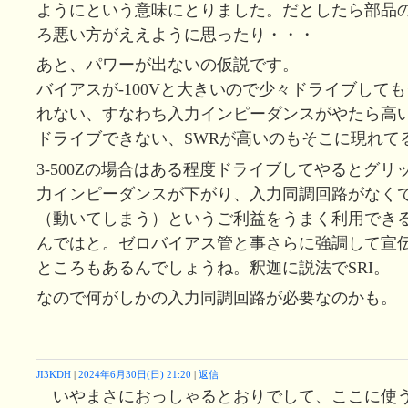
ようにという意味にとりました。だとしたら部品
ろ悪い方がええように思ったり・・・
あと、パワーが出ないの仮説です。
バイアスが-100Vと大きいので少々ドライブして
れない、すなわち入力インピーダンスがやたら高
ドライブできない、SWRが高いのもそこに現れて
3-500Zの場合はある程度ドライブしてやるとグ
力インピーダンスが下がり、入力同調回路がなく
（動いてしまう）というご利益をうまく利用でき
んではと。ゼロバイアス管と事さらに強調して宣
ところもあるんでしょうね。釈迦に説法でSRI。
なので何がしかの入力同調回路が必要なのかも。
JI3KDH
|
2024年6月30日(日) 21:20
|
返信
いやまさにおっしゃるとおりでして、ここに使