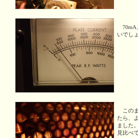
70m
いでし
このま
たら、
ました。
見比べて