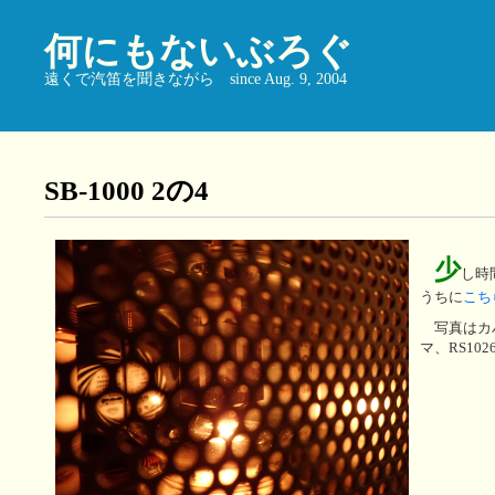
何にもないぶろぐ
遠くで汽笛を聞きながら since Aug. 9, 2004
SB-1000 2の4
少
し時
うちに
こち
写真はカ
マ、RS102