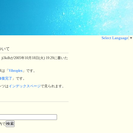
Select Language
▼
ついて
3kdhが2005年10月18日(火) 19:29に書いた
事は「
Vibroplex
」です。
修復完了
」です。
ンツは
インデックスページ
で見られます。
内で