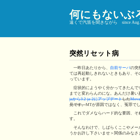
何にもないぶ
遠くで汽笛を聞きながら since Aug. 9
突然リセット病
一昨日あたりから、
自前サーバ
の突
ては再起動しきれないときもあり、そ
っています。
症状的にようやく分かってきたんで
までと変わらんのにな。あんだけ暑
jaから3.2-ja-2にアップデート
した
Mova
見です。
MTが原因ではなく、冤罪でした(
これでダメならハード的な要因、そ
す。
そんなわけで、しばらくここやメール(
うかお許し下さいませ＞関係のみなさ