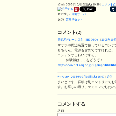
ji3kdh
2005年10月18日(火) 19:29
|
コメント(2
カテゴリ
:
自前サーバ
タグ
:
突然リセット
コメント(2)
居酒屋ガレージ店主（JH3DBO）
|
2005年10月
マザボや周辺装置で使っているコンデ
もちろん、電源も含めてですけれど。
コンデンサこわいですぞ。
↓体験談はここをどうぞ！
http://www.oct.zaq.ne.jp/i-garage/trbl/tr
かたおか
|
2005年10月19日(水) 16:07
|
返信
まいどです。詳細は別エントリにてお
す。お察しの通り、ケミコンでした(^^
コメントする
名前