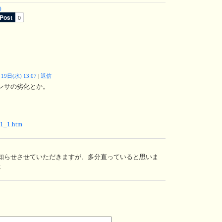
)
19日(水) 13:07
|
返信
ンサの劣化とか。
bl1_1.htm
知らせさせていただきますが、多分直っていると思いま
;