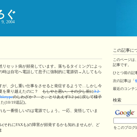
ろぐ
, 2004
この記事に
このページは、ji
記事です。
然リセット病が頻発しています。落ちるタイミングによっ
の時は自宅へ電話して息子に強制的に電源切→入してもら
ひとつ前の記
次の記事は「
すが、少し重い仕事をさせると発症するようで…しかし今
最近のコンテ
い夏を乗り越えたのに？
もしやと思い、その少し前に
3.2-
bletype
のしわざか？ と、とりあえず3.2-jaに戻して様子
検索
10/19追記)。
れも一番怪しいのは電源でしょう。一応、覚悟していま
それにFAXも)の障害が頻発するかも知れませんが、ど
をこのブログ
ま