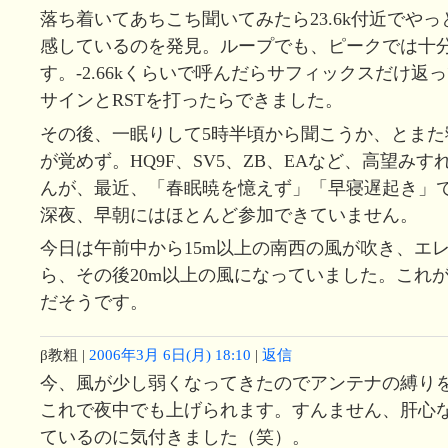
落ち着いてあちこち聞いてみたら23.6k付近でやっ
感しているのを発見。ループでも、ピークでは十
す。-2.66kくらいで呼んだらサフィックスだけ返
サインとRSTを打ったらできました。
その後、一眠りして5時半頃から聞こうか、とまた
が覚めず。HQ9F、SV5、ZB、EAなど、高望み
んが、最近、「春眠暁を憶えず」「早寝遅起き」
深夜、早朝にはほとんど参加できていません。
今日は午前中から15m以上の南西の風が吹き、エ
ら、その後20m以上の風になっていました。これ
だそうです。
β教粗
|
2006年3月 6日(月) 18:10
|
返信
今、風が少し弱くなってきたのでアンテナの縛り
これで夜中でも上げられます。すんません、肝心
ているのに気付きました（笑）。