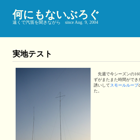
何にもないぶろぐ
遠くで汽笛を聞きながら since Aug. 9, 2004
実地テスト
先週で今シーズンの16
ずがまたまた時間ができ
誘いして
スモールループ
た。