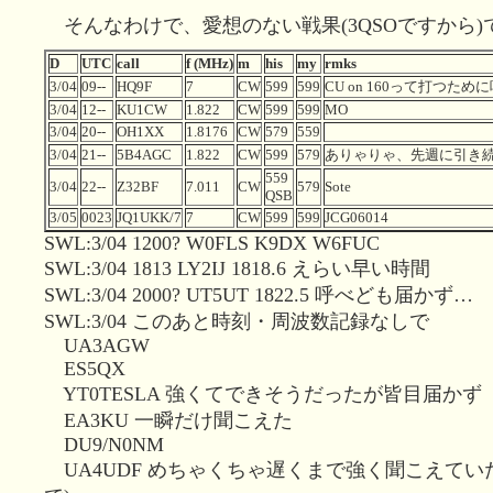
そんなわけで、愛想のない戦果(3QSOですから)
D
UTC
call
f (MHz)
m
his
my
rmks
3/04
09--
HQ9F
7
CW
599
599
CU on 160って打つために
3/04
12--
KU1CW
1.822
CW
599
599
MO
3/04
20--
OH1XX
1.8176
CW
579
559
3/04
21--
5B4AGC
1.822
CW
599
579
ありゃりゃ、先週に引き続き
559
3/04
22--
Z32BF
7.011
CW
579
Sote
QSB
3/05
0023
JQ1UKK/7
7
CW
599
599
JCG06014
SWL:3/04 1200? W0FLS K9DX W6FUC
SWL:3/04 1813 LY2IJ 1818.6 えらい早い時間
SWL:3/04 2000? UT5UT 1822.5 呼べども届かず…
SWL:3/04 このあと時刻・周波数記録なしで
UA3AGW
ES5QX
YT0TESLA 強くてできそうだったが皆目届かず
EA3KU 一瞬だけ聞こえた
DU9/N0NM
UA4UDF めちゃくちゃ遅くまで強く聞こえていた(