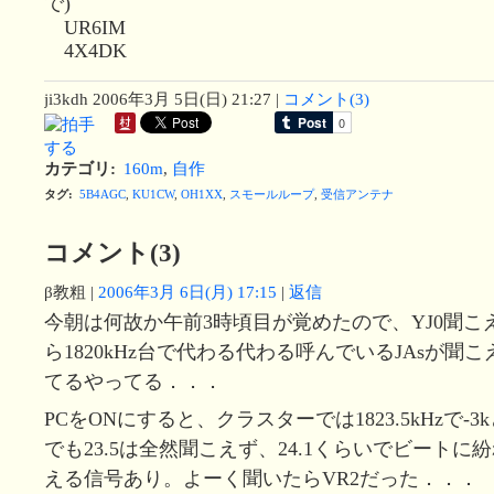
で)
UR6IM
4X4DK
ji3kdh
2006年3月 5日(日) 21:27
|
コメント(3)
カテゴリ
:
160m
,
自作
タグ
:
5B4AGC
,
KU1CW
,
OH1XX
,
スモールループ
,
受信アンテナ
コメント(3)
β教粗
|
2006年3月 6日(月) 17:15
|
返信
今朝は何故か午前3時頃目が覚めたので、YJ0聞こ
ら1820kHz台で代わる代わる呼んでいるJAsが聞
てるやってる．．．
PCをONにすると、クラスターでは1823.5kHzで-3
でも23.5は全然聞こえず、24.1くらいでビート
える信号あり。よーく聞いたらVR2だった．．．