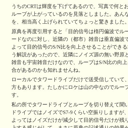
うちのCRTは輝度を下げてあるので、写真で何と
ループが上がっているのを見落としました。あん
を、相当高く上げられていてちょっと驚きました
原典を再度引用すると「目的信号は楕円偏波でル
ードなのに対し、近隣の（都市）雑音は垂直偏波
よって目的信号のS/N比を向上させることができ
う解説があったので、近隣にノイズ源の無い野原
雑音も宇宙雑音だけなので、ループはS/N比の向
合があるのかも知れませんね。
ローカルでタワードライブだけで送受信していて
方もあります。たしかにロケは山の中なのでルー
す。
私の所でタワードライブとループを切り替えて聞
ドライブではノイズでS7-9くらい空振りしますが
よってはノイズだけが減少して目的信号だけが残り
上する感じがして、まさに原典の記述通りの効果