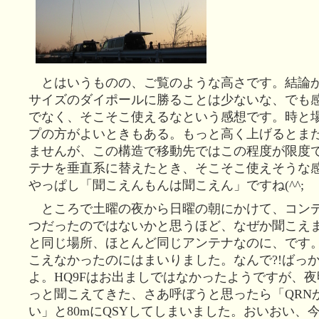
とはいうものの、ご覧のような高さです。結論
サイズのダイポールに勝ることは少ないな、でも
でなく、そこそこ使えるなという感想です。時と
プの方がよいときもある。もっと高く上げるとま
ませんが、この構造で移動先ではこの程度が限度
テナを垂直系に替えたとき、そこそこ使えそうな
やっぱし「聞こえんもんは聞こえん」ですね(^^;
ところで土曜の夜から日曜の朝にかけて、コン
つだったのではないかと思うほど、なぜか聞こえ
と同じ場所、ほとんど同じアンテナなのに、です。
こえなかったのにはまいりました。なんで?!ばっ
よ。HQ9Fはお出ましではなかったようですが、夜
っと聞こえてきた、さあ呼ぼうと思ったら「QRN
い」と80mにQSYしてしまいました。おいおい、