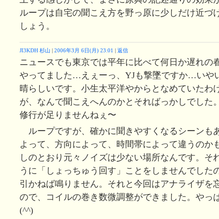
ループは自宅の聞こえ方を野っ原に少しだけ近づ
しょう。
JI3KDH 杉山
|
2006年3月 6日(月) 23:01
|
返信
ニュースでも東京では平年に比べて何日か遅れの
やってました…えぇーっ、YJも撃墜ですか…いや
晴らしいです。小生太平洋やからとなめていたわ
が、なんで聞こえへんのかとそればっかしでした
修行が足りませんねぇ〜
ループですが、確かに聞きやすくなるシーンも
よって、方向によって、時間帯によって違うのか
しのとおり元々ノイズは少ない場所なんです。それ
うに「しょっちゅう回す」ことをしませんでした
引かねば鳴りません。それと今回はアナライザを
ので、コイルの巻き数微調整ができました。やっ
(^^)