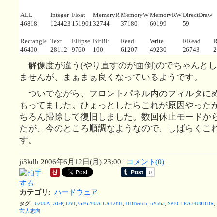
ALL
Integer
Float
MemoryR
MemoryW
MemoryRW
DirectDraw
46818
124423
151901
32744
37180
60199
59
Rectangle
Text
Ellipse
BitBlt
Read
Write
RRead
R
46400
28112
9760
100
61207
49230
26743
2
解像度が違う(やり直すのが面倒)のでちゃんと
ませんが、まぁまぁ良くなっているようです。
ついでながら、フロントパネル内のフィルタに
もってました。ひょっとしたらこれが原因やった
ちろん掃除して復旧しました。数回休止モードか
たが、今のところ順調なようなので、しばらくこ
す。
ji3kdh
2006年6月12日(月) 23:00
|
コメント(0)
カテゴリ
:
ハードウェア
タグ
:
6200A
,
AGP
,
DVI
,
GF6200A-LA128H
,
HDBench
,
nVidia
,
SPECTRA7400DDR
,
玄人志向