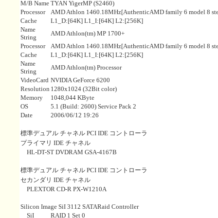
M/B Name
TYAN YigerMP (S2460)
Processor
AMD Athlon 1460.18MHz[AuthenticAMD family 6 model 8 ste
Cache
L1_D:[64K] L1_I:[64K] L2:[256K]
Name
AMD Athlon(tm) MP 1700+
String
Processor
AMD Athlon 1460.18MHz[AuthenticAMD family 6 model 8 ste
Cache
L1_D:[64K] L1_I:[64K] L2:[256K]
Name
AMD Athlon(tm) Processor
String
VideoCard
NVIDIA GeForce 6200
Resolution
1280x1024 (32Bit color)
Memory
1048,044 KByte
OS
5.1 (Build: 2600) Service Pack 2
Date
2006/06/12 19:26
標準デュアル チャネル PCI IDE コントローラ
プライマリ IDE チャネル
HL-DT-ST DVDRAM GSA-4167B
標準デュアル チャネル PCI IDE コントローラ
セカンダリ IDE チャネル
PLEXTOR CD-R PX-W1210A
Silicon Image SiI 3112 SATARaid Controller
SiI
RAID 1 Set 0