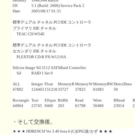
Memory
1048,044 KByte
OS
5.1 (Build: 2600) Service Pack 2
Date
2005/08/17 01:51
標準デュアル チャネル PCI IDE コントローラ
プライマリ IDE チャネル
TEAC CD-W54E
標準デュアル チャネル PCI IDE コントローラ
セカンダリ IDE チャネル
PLEXTOR CD-R PX-W1210A
Silicon Image SiI 3112 SATARaid Controller
SiI
RAID 1 Set 0
ALL
Integer
Float
MemoryR
MemoryW
MemoryRW
DirectDraw
47882
124463
151218
33727
37825
61083
59
Rectangle
Text
Ellipse
BitBlt
Read
Write
RRead
R
44964
23745
9460
263
61798
56480
23914
2
・そして交換後。
★ ★ ★ HDBENCH Ver 3.40 beta 6 (C)EP82改/かず ★ ★ ★