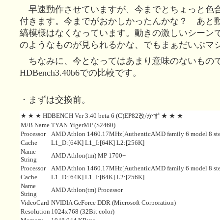
早速動作させていますが、今までとちょっと色
付きます。今までがおかしかったんかな？ あと
縞模様はなくなっています。動きの激しいシーン
のようなものが見られるかな、でもまぁだいぶマ
ちなみに、今となってはあまり意味のないもの
HDBench3.40b6での比較です。
・まずは交換前。
★ ★ ★ HDBENCH Ver 3.40 beta 6 (C)EP82改/かず ★ ★ ★
M/B Name
TYAN YigerMP (S2460)
Processor
AMD Athlon 1460.17MHz[AuthenticAMD family 6 model 8 ste
Cache
L1_D:[64K] L1_I:[64K] L2:[256K]
Name
AMD Athlon(tm) MP 1700+
String
Processor
AMD Athlon 1460.17MHz[AuthenticAMD family 6 model 8 ste
Cache
L1_D:[64K] L1_I:[64K] L2:[256K]
Name
AMD Athlon(tm) Processor
String
VideoCard
NVIDIA GeForce DDR (Microsoft Corporation)
Resolution
1024x768 (32Bit color)