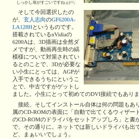
しっかし埃がすごいですねぇ(^^;
そして今回選択したの
が、
玄人志向
の
GF6200A-
LA128H
というものです。
搭載されているnVidiaの
6200Aは、3D描画は全然ダ
メですが、動画再生時の縞
模様について対策されてい
るとのことで、3Dが必要な
い小生にとっては、AGPが
入手できるうちにというこ
とで、中古ですがゲットし
ました。小生にとって初めてのDVI接続でもあり
接続、そしてインストール自体は何の問題もあ
属のCD-ROMの表面に「自動で出てくるウィザー
のCD-ROMのドライバをセットアップしろ」と書
で、その通りに。ネットでは新しいドライバも出
ど、まぁいいでしょう。