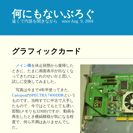
何にもないぶろぐ
遠くで汽笛を聞きながら since Aug. 9, 2004
グラフィックカード
メイン機
を休止状態から復帰した
ときに、たまに画面表示が出なくな
ってきたのはこれのせいかと思い、
試しに交換してみました。
写真は今まで4年半使ってきた、
Canopus
の
SPECTRA 7400DDR
という
ものです。当時すでに中古で入手し
たもので、今ではとてもとても遅い
部類(メモリも32MB)ですが、動画を
再生したとき横縞模様が気になる程
度で、何ら不満はありませんでし
た。