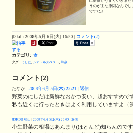
に撮影がうまくいきませ
うのが主な原因なんでし
ですねぇ
ji3kdh
2008年5月 6日(火) 16:50
|
コメント(2)
カテゴリ
:
食
タグ
:
にしだ
,
シアトルズベスト
,
和泉
コメント(2)
たなか
|
2008年6月 5日(木) 22:21
|
返信
野菜のにしだは新鮮なおかつ安い、超おすすめで
私も近くに行ったときはよく利用していますよ（
JI3KDH 杉山
|
2008年6月 5日(木) 23:03
|
返信
小生野菜の相場はあんまり(ほとんど)知らんので