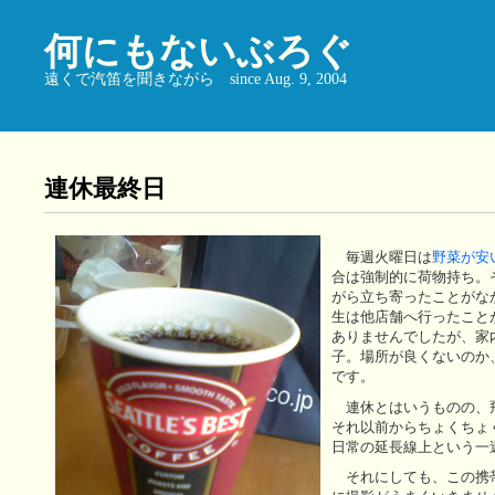
何にもないぶろぐ
遠くで汽笛を聞きながら since Aug. 9, 2004
連休最終日
毎週火曜日は
野菜が安
合は強制的に荷物持ち。
がら立ち寄ったことがな
生は他店舗へ行ったこと
ありませんでしたが、家
子。場所が良くないのか
です。
連休とはいうものの、
それ以前からちょくちょ
日常の延長線上という一
それにしても、この携