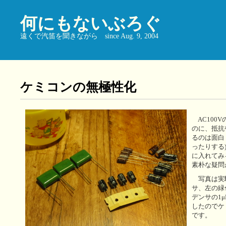
何にもないぶろぐ
遠くで汽笛を聞きながら since Aug. 9, 2004
ケミコンの無極性化
AC100V
のに、抵抗
るのは面白
ったりする
に入れてみ
素朴な疑問
写真は実
サ、左の緑
デンサの1
したのでケ
です。