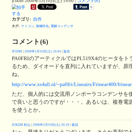
ji3kdh
2008年5月10日(土) 19:00
|
コメント(6)
カテゴリ
:
自作
タグ
:
ケミコン
,
無極性化
,
電解コンデンサ
コメント(6)
JF3DRI
|
2008年5月10日(土) 20:04
|
返信
PA0FRIのアーティクルではPL519X4のヒータ
るため、ダイオードを直列に入れていますが、原
ね。
http://www.xs4all.nl/~pa0fri/Lineairs/Frinear400/frine
ただ、個人的には交流用ノンポーラコンデンサを
で良いと思うのですが・・・。あるいは、複巻電
を使うとか。
JI3KDH 杉山
|
2008年5月10日(土) 20:29
|
返信
おぉ、早速ありがとうございます。そうか直列で