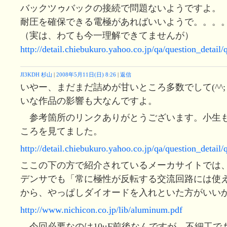
バックツゥバックの接続で問題ないようですよ。
耐圧を確保できる電極があればいいようで。。。
（実は、わても今一理解できてませんが）
http://detail.chiebukuro.yahoo.co.jp/qa/question_detai
JI3KDH 杉山
|
2008年5月11日(日) 8:26
|
返信
いやー、まだまだ詰めが甘いところ多数でして(^^
いな作品の影響も大なんですよ。
参考箇所のリンクありがとうございます。小生
ころを見てました。
http://detail.chiebukuro.yahoo.co.jp/qa/question_detai
ここの下の方で紹介されているメーカサイトでは
デンサでも「常に極性が反転する交流回路には使
から、やっぱしダイオードを入れといた方がいい
http://www.nichicon.co.jp/lib/aluminum.pdf
今回必要なのは10μF前後なんですが、不細工で