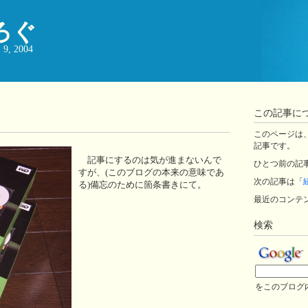
ろぐ
, 2004
この記事に
このページは、ji
記事です。
記事にするのは気が進まないんで
ひとつ前の記
すが、(このブログの本来の意味であ
次の記事は「
る)備忘のために箇条書きにて。
最近のコンテ
検索
をこのブログ