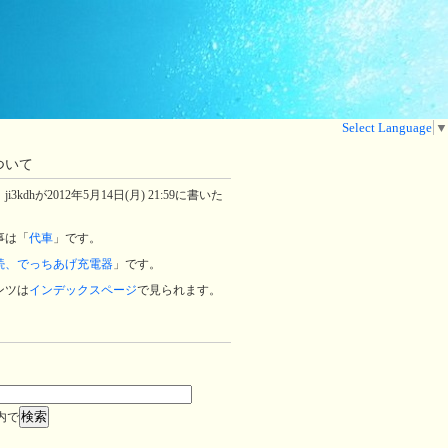
Select Language
▼
ついて
3kdhが2012年5月14日(月) 21:59に書いた
事は「
代車
」です。
続、でっちあげ充電器
」です。
ンツは
インデックスページ
で見られます。
内で