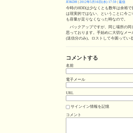
JI3KDH
|
2012年5月16日(水) 17:59
|
返信
今時のHDDは少なくとも数年は余裕で
は現実的ではない、ということに今ごろ
も容量が足りなくなった時なので。
バックアップですが、同じ場所の同
思っております。手始めに大切なメー
(送信分のみ)。ロストして今困って
コメントする
名前
電子メール
URL
サインイン情報を記憶
コメント