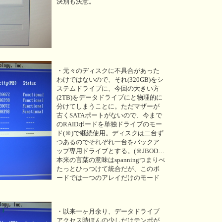
決別も決意。
・元々のディスクに不具合があった
わけではないので、それ(320GB)をシ
ステムドライブに、今回の大きい方
(2TB)をデータドライブにと物理的に
分けてしまうことに。ただマザーが
古くSATAポートがないので、今まで
のRAIDボードを単独ドライブのモー
ド(※)で継続使用。ディスクは二台ず
つあるのでそれぞれ一台をバックア
ップ専用ドライブとする。(※JBOD…
本来の言葉の意味はspanningつまりべ
たっとひっつけて統合だが、このボ
ードでは一つのアレイだけのモード
・以来一ヶ月余り、データドライブ
アクセス時ほんの少しだけテンポが