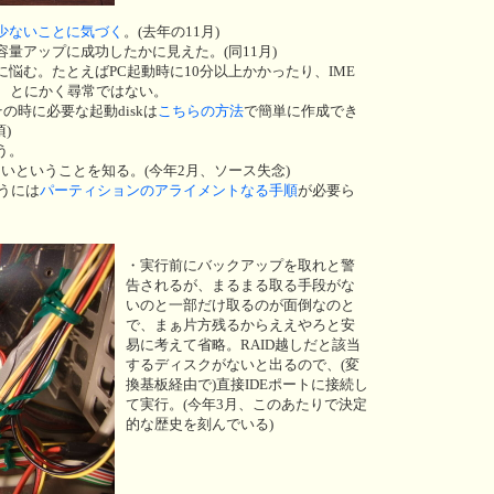
少ないことに気づく
。(去年の11月)
量アップに成功したかに見えた。(同11月)
悩む。たとえばPC起動時に10分以上かかったり、IME
り、とにかく尋常ではない。
の時に必要な起動diskは
こちらの方法
で簡単に作成でき
)
う。
ないということを知る。(今年2月、ソース失念)
使うには
パーティションのアライメントなる手順
が必要ら
・実行前にバックアップを取れと警
告されるが、まるまる取る手段がな
いのと一部だけ取るのが面倒なのと
で、まぁ片方残るからええやろと安
易に考えて省略。RAID越しだと該当
するディスクがないと出るので、(変
換基板経由で)直接IDEポートに接続し
て実行。(今年3月、このあたりで決定
的な歴史を刻んでいる)