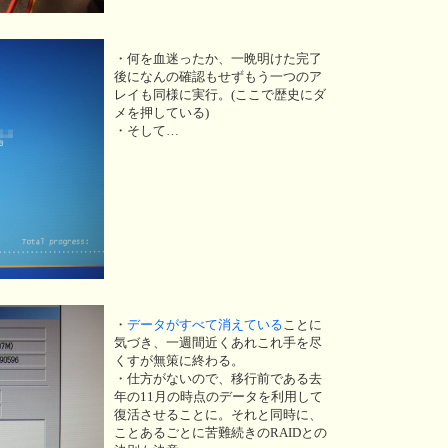
・何を血迷ったか、一晩明けた完了
後になんの確認もせずもう一つのア
レイも同様に実行。(ここで歴史にダ
メを押している)
・そして…
・
データがすべて消えている
ことに
気づき、一週間近くあれこれ手を尽
くすが無策に終わる。
・仕方がないので、移行前である去
年の11月の時点のデータを利用して
復活させることに。それと同時に、
ことあるごとに苦難続きのRAIDとの