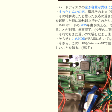
・ハードディスクの
空き容量が異様に
・
すったもんだの末
、環境そのままで容
・その時解決したと思った反応の遅さに
を起動した時に30秒以上待たされた
・RAIDボードの
BIOS
を書き換える。そ
ることが判明、無事完了。(今年の1月頃
・それでもまだ遅いので騙しだまし使
・そもそも
このHDD
がRAIDに向いて
・今さら、このHDDをWindowsXPで
しいことを知る。(同2月)