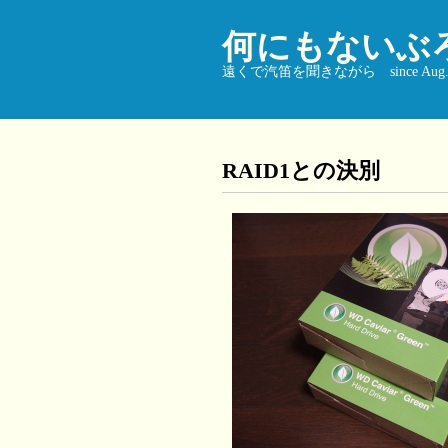
何にもないぶ
遠くで汽笛を聞きながら since Aug. 9
RAID1との決別