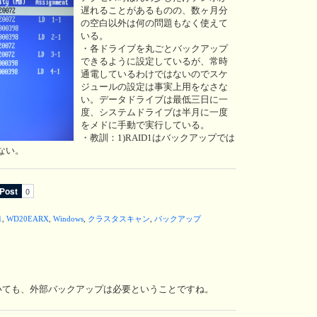
遅れることがあるものの、数ヶ月分
の空白以外は何の問題もなく使えて
いる。
・各ドライブを丸ごとバックアップ
できるように設定しているが、常時
通電しているわけではないのでスケ
ジュールの設定は事実上用をなさな
い。データドライブは最低三日に一
度、システムドライブは半月に一度
をメドに手動で実行している。
・教訓：1)RAID1はバックアップでは
でない。
1
,
WD20EARX
,
Windows
,
クラスタスキャン
,
バックアップ
ていても、外部バックアップは必要ということですね。