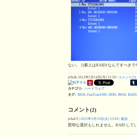
ない。 2)素人はRAID1なんてすべき
ji3kdh
2012年5月14日(月) 21:59
|
コメント(2)
カテゴリ
:
ハードウェア
タグ
:
BIOS
,
FastTrak4300
,
HDD
,
JBOD
,
RAID
コメント(2)
jr4isf/3
|
2012年5月15日(火) 23:04
|
返信
賢明な選択もしれません。RAID し