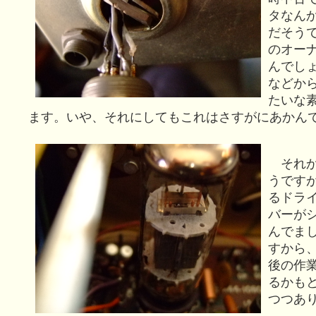
タなん
だそう
のオー
んでし
などか
たいな
ます。いや、それにしてもこれはさすがにあかん
それか
うです
るドラ
バーが
んでま
すから
後の作
るかも
つつあ