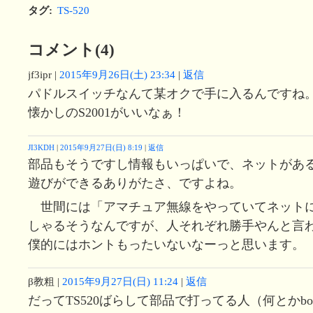
タグ
:
TS-520
コメント(4)
jf3ipr
|
2015年9月26日(土) 23:34
|
返信
パドルスイッチなんて某オクで手に入るんですね
懐かしのS2001がいいなぁ！
JI3KDH
|
2015年9月27日(日) 8:19
|
返信
部品もそうですし情報もいっぱいで、ネットがあ
遊びができるありがたさ、ですよね。
世間には「アマチュア無線をやっていてネット
しゃるそうなんですが、人それぞれ勝手やんと言
僕的にはホントもったいないなーっと思います。
β教粗
|
2015年9月27日(日) 11:24
|
返信
だってTS520ばらして部品で打ってる人（何とかb