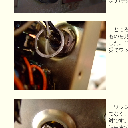
ところ
ものを
した。
災でワッ
ワッシ
でなく
対です
時中古