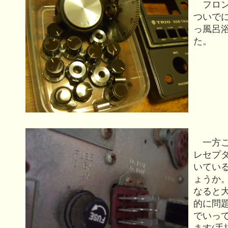
フロン
ついで
っ風呂
た。
一方こ
レセプ
いてい
ょうか
なると
的に問
でいっ
ます(手抜き