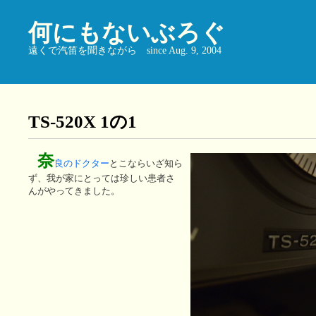
何にもないぶろぐ
遠くで汽笛を聞きながら since Aug. 9, 2004
TS-520X 1の1
奈
良のドクター
とこならいざ知ら
ず、我が家にとっては珍しい患者さ
んがやってきました。