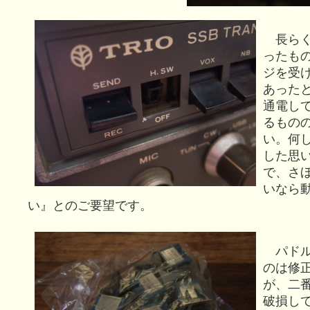
長らく
ったも
ジを受
あった
通電し
るもの
い。何
した思
で、さ
いなら
い』とのご要望です。
パドル
のは修
が、二
破損し