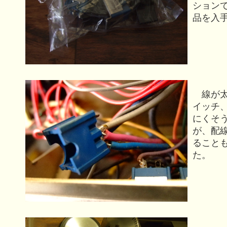
ション
品を入
線が太
イッチ
にくそ
が、配
ること
た。