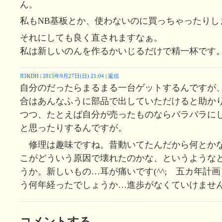
ん。
私もNB基板とか、使わないのに買っちゃったりし
それにしても良く直されますなぁ。
私は新しいのんを作るかいじるだけで精一杯です
JI3KDH
|
2015年9月27日(日) 21:04
|
返信
自分のだったらまるまる一台ゲットするんですが
合はあんなふうに部品で出していただけると助か
つつ、たとえば自分が売ったものならバラバラに
と思ったりするんですが。
修理は趣味ですね。昔動いてたんだから何とか
こがどういう原因で壊れたのかな、というような
うか。新しいもの…耳が痛いです(^^; 五カ年計
う何年経ったでしょうか…進歩がなくていけませ
コメントする