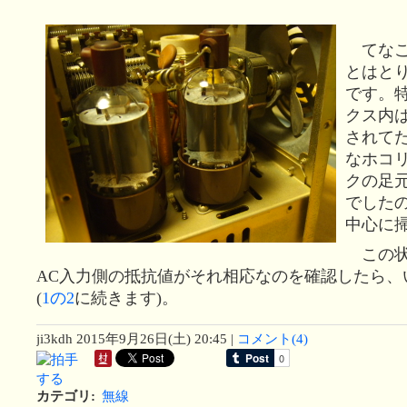
てなこ
とはと
です。
クス内
されて
なホコ
クの足
でした
中心に
この状
AC入力側の抵抗値がそれ相応なのを確認したら、
(
1の2
に続きます)。
ji3kdh
2015年9月26日(土) 20:45
|
コメント(4)
カテゴリ
:
無線