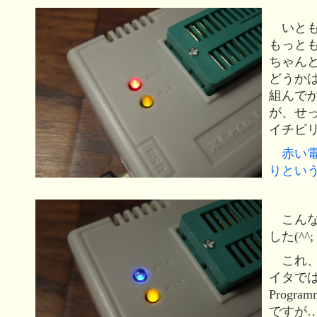
いとも
もっとも
ちゃん
どうか
組んで
が、せ
イチビ
赤い電
りとい
こんな
した(^^;
これ、
イタではな
Progr
ですが