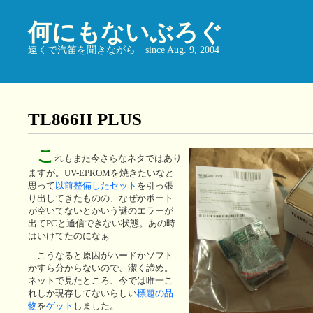
何にもないぶろぐ
遠くで汽笛を聞きながら since Aug. 9, 2004
TL866II PLUS
こ
れもまた今さらなネタではあり
ますが。UV-EPROMを焼きたいなと
思って
以前整備したセット
を引っ張
り出してきたものの、なぜかポート
が空いてないとかいう謎のエラーが
出てPCと通信できない状態。あの時
はいけてたのになぁ
こうなると原因がハードかソフト
かすら分からないので、潔く諦め。
ネットで見たところ、今では唯一こ
れしか現存してないらしい
標題の品
物
を
ゲット
しました。