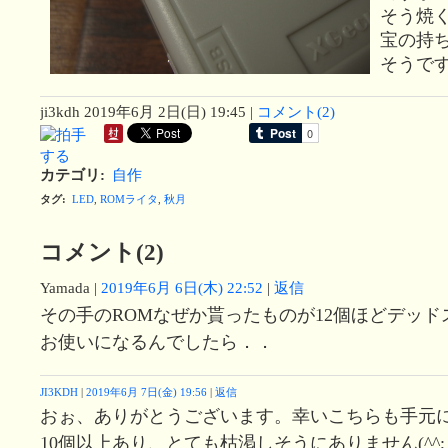
そう焼
宝の持
そうで
ji3kdh
2019年6月 2日(日) 19:45
|
コメント(2)
カテゴリ
:
自作
タグ
:
LED
,
ROMライタ
,
秋月
コメント(2)
Yamada
|
2019年6月 6日(木) 22:52
|
返信
その手のROMなぜか貰ったものが12個ほどデッド
お使いになるんでしたら．．
JI3KDH
|
2019年6月 7日(金) 19:56
|
返信
おぉ、ありがとうございます。幸いこちらも手元に
10個以上あり、とても枯渇しそうにありません(^^