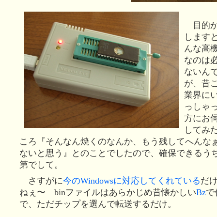
目的か
します
んな高
なのは
ないん
が、昔
業界に
っしゃ
方にお
してみ
ころ『そんなん焼くのなんか、もう残してへんな
ないと思う』とのことでしたので、確保できるう
第でして。
さすがに
今のWindowsに対応してくれている
だ
ねぇ〜 binファイルはあらかじめ昔懐かしい
Bz
で
で、ただチップを選んで転送するだけ。