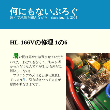
何にもないぶろぐ
遠くで汽笛を聞きながら since Aug. 9, 2004
HL-166Vの修理 1の6
暑
い間は完全に放置させていただ
いてた…わけでもなくて、進みが遅
かっただけなんですが(しかも未だに
解決してない)
プリアンプを入れると少し減衰し
てしまう
件
、引き続きやってますが
原因不明なままです。