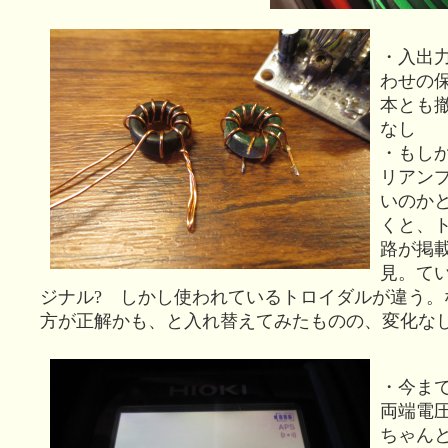
・入出
わせの
本とも
なし
・もし
リアン
いのか
くと、
路が掲
見。て
ジナル? しかし使われているトロイダルが違う。
方が正解かも、と入れ替えてみたものの、変化な
・今まで
両端電圧
ちゃん