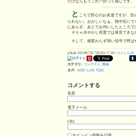
だけならもうこれ一択って感じです。
と
ころで肝心のお友達ですが…目
られない。おかしいなぁ、熱中症にで
にあらず、あとでお伺いしたところで
そりゃ冷やかし程度では発見できなかっ
そして、相変わらず弱い信号で呼ば
ji3kdh
2024年7月 7日(日) 17:30
|
コメント(0)
カテゴリ
:
コンテスト
,
無線
タグ
:
ADIF
,
LotW
,
TQSL
コメントする
名前
電子メール
URL
サインイン情報を記憶