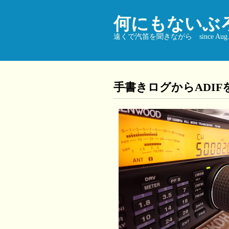
何にもないぶ
遠くで汽笛を聞きながら since Aug. 9
手書きログからADI