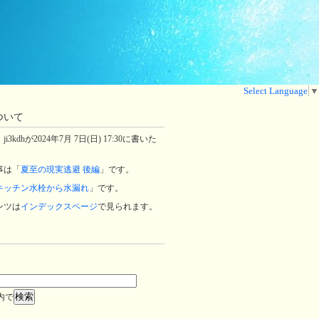
Select Language
▼
ついて
3kdhが2024年7月 7日(日) 17:30に書いた
事は「
夏至の現実逃避 後編
」です。
キッチン水栓から水漏れ
」です。
ンツは
インデックスページ
で見られます。
内で