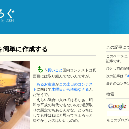
ろぐ
, 2004
この記事に
Fを簡単に作成する
このページは、ji
記事です。
も
ひとつ前の記
う
長いこと
国内コンテストは真
面目には取り組んでないんですが。
次の記事は「
最近のコンテ
あるお友達
が
この土日のコンテス
ト
に向けて
木曜日から移動なさる
ん
検索
だそうで。
えらい気合い入れてはるなぁ、昭
和や平成の時代でもないのに場所取
りの懸念でもあるんかな。どっちに
しても呼ばねばと思ってちょろっと
をこのブログ
冷やかしたのはいいものの。