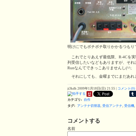
明けにでもボチボチ取りかかるつもり
これでとりあえず最低限、R-4Cを
列受信したいなどもありますが、それ
Runなんてできっこありませんし(^^;
それにしても、金曜までにまだあれ
ji3kdh
2009年1月18日(日) 21:55
|
コメント(0)
カテゴリ
:
自作
タグ
:
アンテナ切替器
,
受信アンテナ
,
受信機
,
コメントする
名前