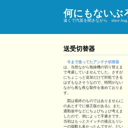
何にもないぶ
遠くで汽笛を聞きながら since Aug. 9
送受切替器
今まで使ってたアンテナ切替器
は、当然ながら無線機の切り替えま
で考慮していませんでした。さすが
にちょこっと追加だけで対処できる
はずもなさそうなので、時間がない
ながら夜な夜な製作を進めておりま
す。
図は最終のものではありません(こ
のあとすでに修正版がある)。また、
通勤途中などにちょびちょび考えま
したので、例によって手書きです。
当初はもっとスイッチの接点もリレ
ーの個数も多かったんですが、だい