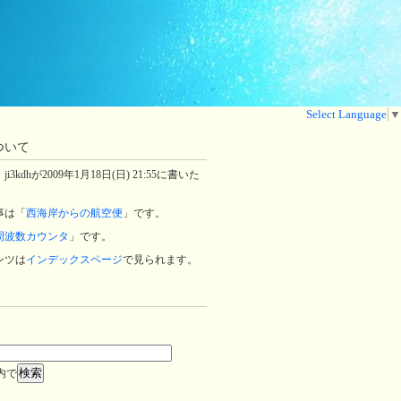
Select Language
▼
ついて
3kdhが2009年1月18日(日) 21:55に書いた
事は「
西海岸からの航空便
」です。
周波数カウンタ
」です。
ンツは
インデックスページ
で見られます。
内で