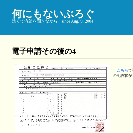
何にもないぶろぐ
遠くで汽笛を聞きながら since Aug. 9, 2004
電子申請その後の4
こちら
で
の免許状が