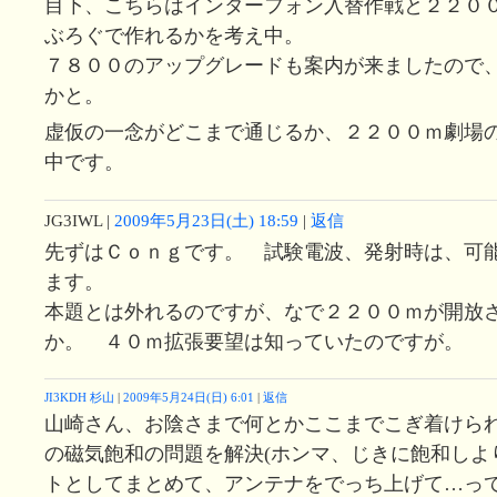
目下、こちらはインターフォン入替作戦と２２０
ぶろぐで作れるかを考え中。
７８００のアップグレードも案内が来ましたので
かと。
虚仮の一念がどこまで通じるか、２２００ｍ劇場
中です。
JG3IWL
|
2009年5月23日(土) 18:59
|
返信
先ずはＣｏｎｇです。 試験電波、発射時は、可
ます。
本題とは外れるのですが、なで２２００ｍが開放
か。 ４０ｍ拡張要望は知っていたのですが。
JI3KDH 杉山
|
2009年5月24日(日) 6:01
|
返信
山崎さん、お陰さまで何とかここまでこぎ着けら
の磁気飽和の問題を解決(ホンマ、じきに飽和しよ
トとしてまとめて、アンテナをでっち上げて…っ