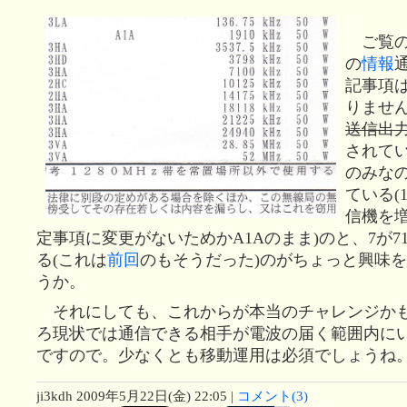
ご覧の
の
情報
通
記事項
りませ
送信出
されてい
のみなの
ている(
信機を
定事項に変更がないためかA1Aのまま)のと、7が71
る(これは
前回
のもそうだった)のがちょっと興味
うか。
それにしても、これからが本当のチャレンジか
ろ現状では通信できる相手が電波の届く範囲内に
ですので。少なくとも移動運用は必須でしょうね
ji3kdh
2009年5月22日(金) 22:05
|
コメント(3)