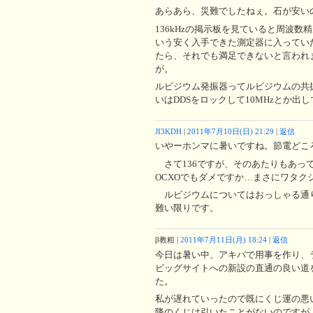
あらあら、災難でしたねぇ。石が安い
136kHzの掲示板を見ていると周波
いう安く入手できた測定器に入っていた1
たら、それでも満足できないと言われ
が。
ルビジウム発振器ってルビジウムの共振
いはDDSをロックして10MHzとか
JI3KDH
|
2011年7月10日(日) 21:29
|
返信
いやーホンマに暑いですね。節電どこ
さて136ですが、そのあたりもあっ
OCXOでもダメですか…まさにワタクシ
ルビジウムについてはおっしゃる通
難い限りです。
β教粗
|
2011年7月11日(月) 18:24
|
返信
今日は暑い中、アキバで用事を作り、
ビッグサイトへの新設の直通の良い道
た。
私が遅れていったので既にくじ運の悪い
降のくじは引いたことがないのですが