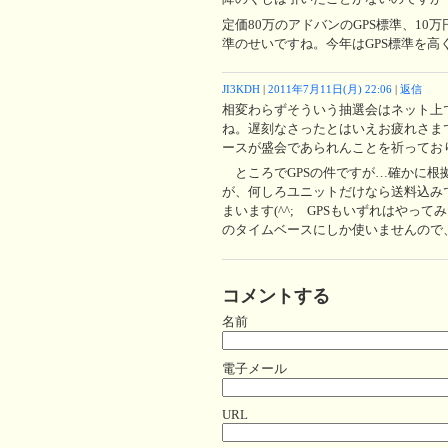
定価80万のアドバンのGPS標準、1
準のせいですね。今年はGPS標準を
JI3KDH
|
2011年7月11日(月) 22:06
|
返信
相変わらずそういう抽選会はネット上
ね。遅刻なさったとはいえお疲れさま
ースが盛会であられんことを祈ってお
ところでGPSの件ですが…確かに根
が、何しろユニットだけなら送料込み
まいます(^^; GPSもいずれはや
のタイムベースにしか使いませんので、
コメントする
名前
電子メール
URL