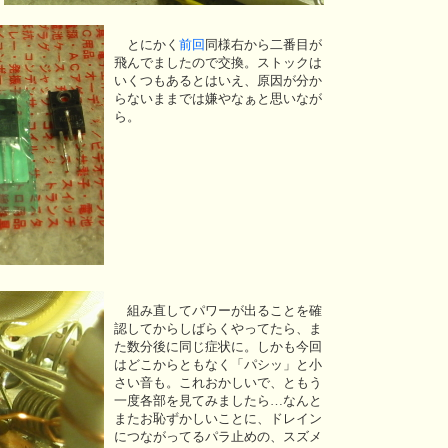
とにかく
前回
同様右から二番目が
飛んでましたので交換。ストックは
いくつもあるとはいえ、原因が分か
らないままでは嫌やなぁと思いなが
ら。
組み直してパワーが出ることを確
認してからしばらくやってたら、ま
た数分後に同じ症状に。しかも今回
はどこからともなく「パシッ」と小
さい音も。これおかしいで、ともう
一度各部を見てみましたら…なんと
またお恥ずかしいことに、ドレイン
につながってるパラ止めの、スズメ