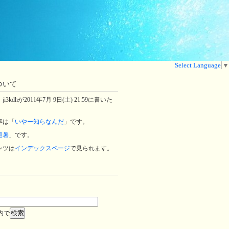
Select Language
▼
ついて
3kdhが2011年7月 9日(土) 21:59に書いた
事は「
いやー知らなんだ
」です。
避暑
」です。
ンツは
インデックスページ
で見られます。
内で