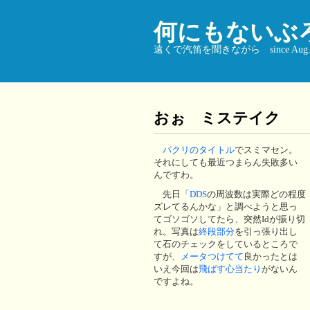
何にもないぶ
遠くで汽笛を聞きながら since Aug. 9
おぉ ミステイク
パクリのタイトル
でスミマセン。
それにしても最近つまらん失敗多い
んですわ。
先日「
DDS
の周波数は実際どの程度
ズレてるんかな」と調べようと思っ
てゴソゴソしてたら、突然Idが振り切
れ。写真は
終段部分
を引っ張り出し
て石のチェックをしているところで
すが、
メータつけてて
良かったとは
いえ今回は
飛ばす心当たり
がないん
ですよね。