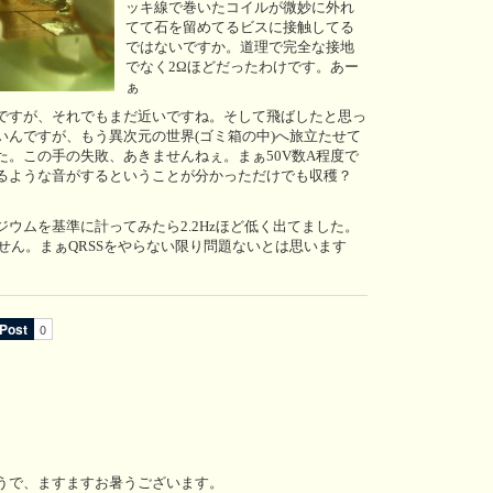
ッキ線で巻いたコイルが微妙に外れ
てて石を留めてるビスに接触してる
ではないですか。道理で完全な接地
でなく2Ωほどだったわけです。あー
ぁ
ですが、それでもまだ近いですね。そして飛ばしたと思っ
いんですが、もう異次元の世界(ゴミ箱の中)へ旅立たせて
。この手の失敗、あきませんねぇ。まぁ50V数A程度で
るような音がするということが分かっただけでも収穫？
ムを基準に計ってみたら2.2Hzほど低く出てました。
きません。まぁQRSSをやらない限り問題ないとは思います
うで、ますますお暑うございます。