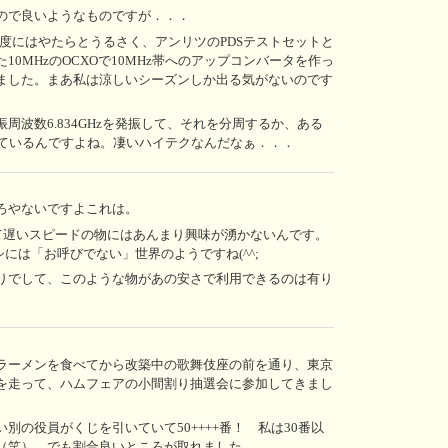
ので良いようなものですが．．．
数精度にはやたらとうるさく、アンリツのPDSテストセットと
0MHzのOCXOで10MHz帯へのアップコンバータを作っ
ました。まあ私は涼しいシーズンしか出る気がないのです
周波数6.834GHzを発振して、それを分周するか、ある
出しているんですよね。凄いハイテクなんだなぁ．．．
ろやないですよこれは。
て遅いスピードの物にはあんまり興味が湧かないんです。
には「お呼びでない」世界のようですね(^^;
りでして、このような物があの安さで利用できるのは有り
ラーメンを食べてから改築中の歌舞伎座の前を通り、東京
を走って、ハムフェアの小間割り抽選会に参加してきまし
別の役員がくじを引いていて50++++番！ 私は30番以
（笑）。でも割合良いところが取れました。