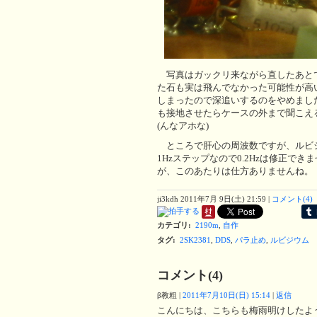
写真はガックリ来ながら直したあと
た石も実は飛んでなかった可能性が高
しまったので深追いするのをやめました
も接地させたらケースの外まで聞こえ
(んなアホな)
ところで肝心の周波数ですが、ルビジウ
1Hzステップなので0.2Hzは修正で
が、このあたりは仕方ありませんね。
ji3kdh
2011年7月 9日(土) 21:59
|
コメント(4)
カテゴリ
:
2190m
,
自作
タグ
:
2SK2381
,
DDS
,
パラ止め
,
ルビジウム
コメント(4)
β教粗
|
2011年7月10日(日) 15:14
|
返信
こんにちは、こちらも梅雨明けしたよ