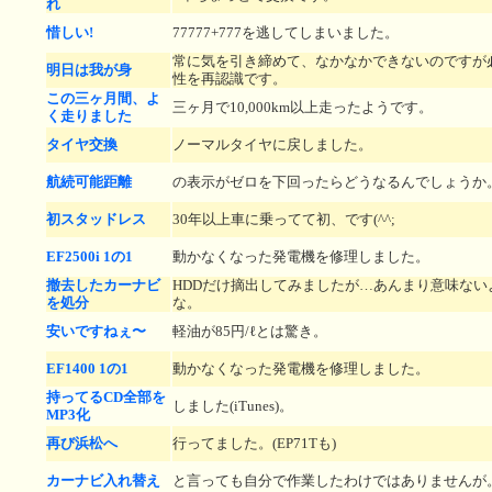
れ
惜しい!
77777+777を逃してしまいました。
常に気を引き締めて、なかなかできないのですが
明日は我が身
性を再認識です。
この三ヶ月間、よ
三ヶ月で10,000km以上走ったようです。
く走りました
タイヤ交換
ノーマルタイヤに戻しました。
航続可能距離
の表示がゼロを下回ったらどうなるんでしょうか
初スタッドレス
30年以上車に乗ってて初、です(^^;
EF2500i 1の1
動かなくなった発電機を修理しました。
撤去したカーナビ
HDDだけ摘出してみましたが…あんまり意味ない
を処分
な。
安いですねぇ〜
軽油が85円/ℓとは驚き。
EF1400 1の1
動かなくなった発電機を修理しました。
持ってるCD全部を
しました(iTunes)。
MP3化
再び浜松へ
行ってました。(EP71Tも)
カーナビ入れ替え
と言っても自分で作業したわけではありませんが