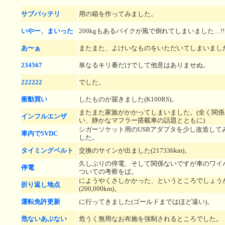
サブバッテリ
用の箱を作ってみました。
いやー、まいった
200kgもあるバイクが風で倒れてしまいました…!!
あ〜ぁ
またまた、よけいなものをいただいてしまいまし
234567
単なるキリ番だけでして他意はありませぬ。
222222
でした。
衝動買い
したものが届きました(K100RS)。
またまた家族がかかってしまいました。(全く関係
インフルエンザ
い、静かなマフラー搭載車の話題とともに)
シガーソケット用のUSBアダプタを少し改造して
車内で5VDC
した。
タイミングベルト
交換のサインが出ました(217336km)。
久しぶりの停電、そして関係ないですが車のワイ
停電
ついての考察をば。
にようやくさしかかった、というところでしょう
折り返し地点
(200,000km)。
運転免許更新
に行ってきました(ゴールドまではほど遠い)。
危ないあぶない
危うく無用なお布施を強制されるところでした。