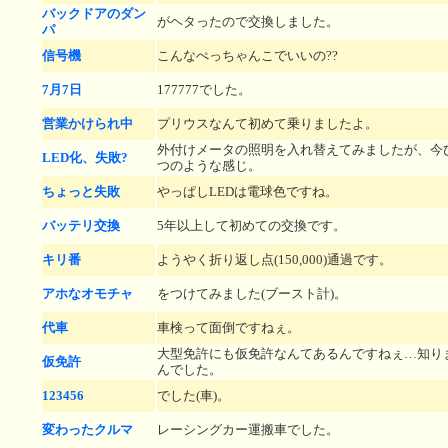
バックドアのダン
がヘタったので交換しました。
パ
信号機
こんなぺっちゃんこでいいの??
7月7日
177777でした。
営業かけられ中
プリウスなんて初めて乗りましたよ。
外付けメータの照明を入れ替えてみましたが、今
LED化、失敗?
つのような感じ。
ちょっと失敗
やっぱしLEDは電球色ですね。
バッテリ交換
5年以上して初めての交換です。
キリ番
ようやく折り返し点(150,000)通過です。
アホなオモチャ
をつけてみました(ブースト計)。
代車
車検って面倒ですねぇ。
大型免許にも仮免許なんてあるんですねぇ…知り
仮免許
んでした。
123456
でした(車)。
変わったクルマ
レーシングカー運搬車でした。