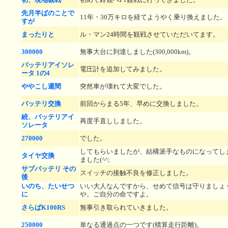
先月半ばのことで
11年・30万キロを経てようやく乗り換えました。
すが
まったりと
ル・マン24時間を観戦させていただいてます。
300000
無事大台に到達しました(300,000km)。
バッテリアイソレ
電圧計を追加してみました。
ータ 1の4
ややこし週間
突然車が壊れて大変でした。
バッテリ交換
前回からまる5年、早めに交換しました。
続、バッテリアイ
再度手直ししました。
ソレータ
270000
でした。
してもらいましたが、結構派手なものになってし
タイヤ交換
ました(^^;
サブバッテリ その
スイッチの接触不良を修正しました。
後
いのち、たいせつ
いい大人なんですから、せめて信号は守りましょ
に
や。ご自分の命ですよ。
さらばK100RS
無事引き取られていきました。
250000
単なる通過点の一つです(積算走行距離)。