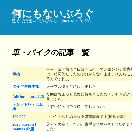
何にもないぶろぐ
遠くで汽笛を聞きながら since Aug. 9, 2004
車・バイク
の記事一覧
一ヶ月ほど前に半日ほど点灯してたエンジン警告
車検
は、結局何だったのか分からないまま。そんなこ
るんですねぇ
タイヤ交換実施
ノーマルタイヤに戻しました。
今回はちょっと長めに持ちましたので、引き続き
AdBlue - Jan. 2026
見ですね。
スタッドレスに交
さすがに今回で最後、でしょうか。
換
200,000
いつもの通りの単なる備忘記事です(積算距離)。
2025 SuperGT
暑くて大変でしたが、貴重な体験をさせていただ
Round5 鈴鹿
した!