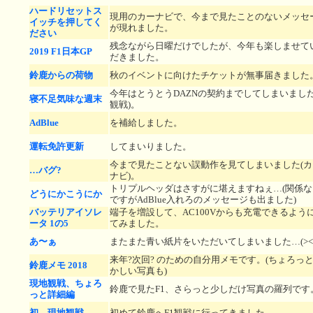
ハードリセットス
現用のカーナビで、今まで見たことのないメッセ
イッチを押してく
が現れました。
ださい
残念ながら日曜だけでしたが、今年も楽しませて
2019 F1日本GP
だきました。
鈴鹿からの荷物
秋のイベントに向けたチケットが無事届きました
今年はとうとうDAZNの契約までしてしまいました(
寝不足気味な週末
観戦)。
AdBlue
を補給しました。
運転免許更新
してまいりました。
今まで見たことない誤動作を見てしまいました(カ
…バグ?
ナビ)。
トリプルヘッダはさすがに堪えますねぇ…(関係な
どうにかこうにか
ですがAdBlue入れろのメッセージも出ました)
バッテリアイソレ
端子を増設して、AC100Vからも充電できるよう
ータ 1の5
てみました。
あ〜ぁ
またまた青い紙片をいただいてしまいました…(><
来年?次回? のための自分用メモです。(ちょろっ
鈴鹿メモ 2018
かしい写真も)
現地観戦、ちょろ
鈴鹿で見たF1、さらっと少しだけ写真の羅列です
っと詳細編
初、現地観戦
初めて鈴鹿へF1観戦に行ってきました。