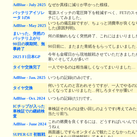
AdBlue - July 2025
なぜか異様に減りが早かった模様。
バッテリアイソレ
電源スイッチの電圧降下を軽減すべく、FETのス
ータ 1の6
チにしてみました。
いつもの備忘録ですが、ちょっと消費率が良くな
AdBlue - May 2025
した(原因判明)。
まいった、突然の
何の前触れもなく突然終了、これにはまいりまし
バッテリ上がり
90日の禊期間、無
90日前に、またまた青紙をもらってしまいました
事終了
今年も金曜日から現地観戦させていただきました
2025 F1日本GP
寒い! そして人が多い!!
タイヤ交換完了
一人でやるのは相当厳しくなってまいりました…
AdBlue - Jan. 2025
いつもの記録(のみ)です。
何いうてんのと言われそうですが、一人でやるの
タイヤ交換
しくなってまいりました…何しろタイヤが重い!
AdBlue - Oct. 2024
いつもの記録(だけ)です。
ICチップが入った
車検証そのものは使い回しのようです(考えてみた
車検証での継続検
当たり前?)。
査
これの燃費を良くするには、どうすればいいんで
AdBlue - June 2024
うねぇ
画面越しですらオンタイムで観たことなかったん
SUPER GT 初観戦
が、いきなり現地観戦してきました!