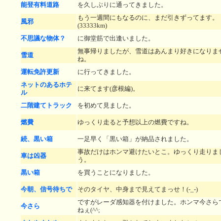
能登有料道路
を久しぶりに通ってきました。
もう一週間にもなるのに、まだ引きずってます。
風邪
(33333km)
不思議な物体？
に御堂筋で出逢いました。
無事帰りましたが、雪道はあんまり好きになりま
雪道
ね。
運転免許更新
に行ってきました。
ネットのあるホテ
に来てます(彦根編)。
ル
二階建てトラック
を初めて見ました。
燃費
ゆっくり走ると予想以上の燃費ですね。
続、黒い箱
一足早く「黒い箱」が納品されました。
事故だけはホンマ避けたいとこ。ゆっくり走りま
車は凶器
う。
黒い箱
を買うことになりました。
今朝、信号待ちで
そのタイヤ、中身まで見えてまっせ！(-_-)
ですがレーダ感知器を付けました。ホンマ今さら
今さら
ねぇ(^^;