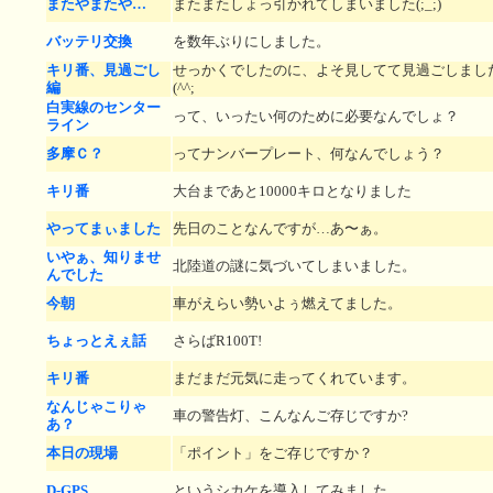
またやまたや…
またまたしょっ引かれてしまいました(;_;)
バッテリ交換
を数年ぶりにしました。
キリ番、見過ごし
せっかくでしたのに、よそ見してて見過ごしまし
編
(^^;
白実線のセンター
って、いったい何のために必要なんでしょ？
ライン
多摩Ｃ？
ってナンバープレート、何なんでしょう？
キリ番
大台まであと10000キロとなりました
やってまぃました
先日のことなんですが…あ〜ぁ。
いやぁ、知りませ
北陸道の謎に気づいてしまいました。
んでした
今朝
車がえらい勢いよぅ燃えてました。
ちょっとえぇ話
さらばR100T!
キリ番
まだまだ元気に走ってくれています。
なんじゃこりゃ
車の警告灯、こんなんご存じですか?
あ？
本日の現場
「ポイント」をご存じですか？
D-GPS
というシカケを導入してみました。