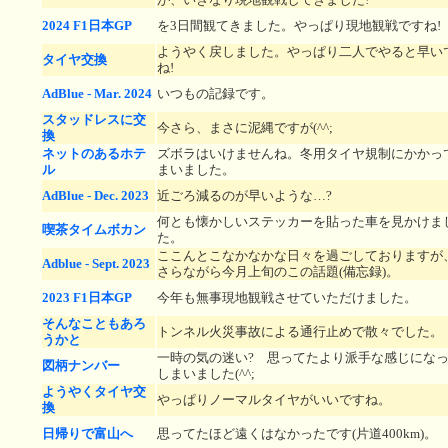
2024 F1日本GP
を3日間観てきました。やっぱり現地観戦ですね!
ようやく戻しました。やっぱり二人でやると早い
タイヤ交換
ね!
AdBlue - Mar. 2024
いつもの記録です。
スタッドレスに交
今さら、まさに泥縄ですが(^^;
換
ネットのあるホテ
ズボラはいけませんね。冬用タイヤ規制にかかっ
ル
まいました。
AdBlue - Dec. 2023
近ごろ減るのが早いような…?
何とも懐かしいステッカーを貼った車を見かけま
喫茶タイムボカン
た。
ここんとこなかなかな日々を過ごしておりますが
Adblue - Sept. 2023
さらながら今月上旬のこの話題(備忘録)。
2023 F1日本GP
今年も無事現地観戦させていただけました。
そんなこともあろ
トンネル火災事故による通行止めで散々でした。
うかと
一時の気の迷い? 思ってたより派手な感じにな
図柄ナンバー
しまいました(^^;
ようやくタイヤ交
やっぱりノーマルタイヤがいいですね。
換
日帰りで富山へ
思ってたほど遠くはなかったです(片道400km)。