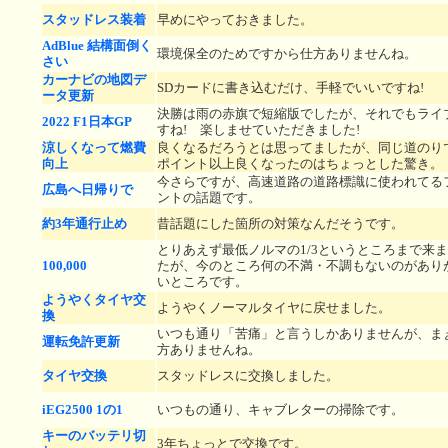
スタッドレス装着
早めにやっておきました。
AdBlue 結構面倒く
環境保全のためですから仕方ありませんね。
さい
カーナビの地図デ
SDカードに書き込むだけ、手軽でいいですね!
ータ更新
決勝は雨の赤旗で短縮版でしたが、それでもライ
2022 F1日本GP
すね! 楽しませていただきました!
涼しくなって燃費
良くなるだろうとは思ってましたが、同じ道のり
向上
ポイント以上良くなったのはちょっとした驚き。
今さらですが、高速道路の道路標識に使われてる
広島へ日帰りで
ントの話題です。
約3年通行止め
昔話題にした箇所の対策なんだそうです。
とりあえず最低ノルマの1/3というところまで来
100,000
たが、今のところ何の不満・不調もないのがあり
いところです。
ようやくタイヤ交
ようやくノーマルタイヤに戻せました。
換
いつも通り「苦痛」と言うしかありませんが、ま
運転免許更新
方ありませんね。
タイヤ交換
スタッドレスに交換しました。
iEG2500 1の1
いつもの通り、キャブレターの掃除です。
キーのバッテリ切
3年ちょっとで交換です。